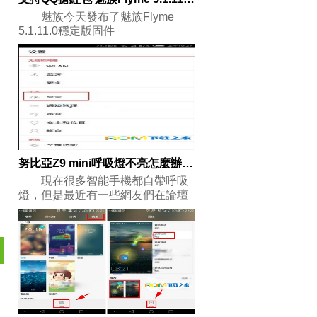
魅族今天發布了魅族Flyme
5.1.11.0穩定版固件
努比亞Z9 mini呼吸燈不亮怎麼辦 該怎麼解決？
現在很多智能手機都自帶呼吸
燈，但是最近有一些網友們在論壇
咨詢努比