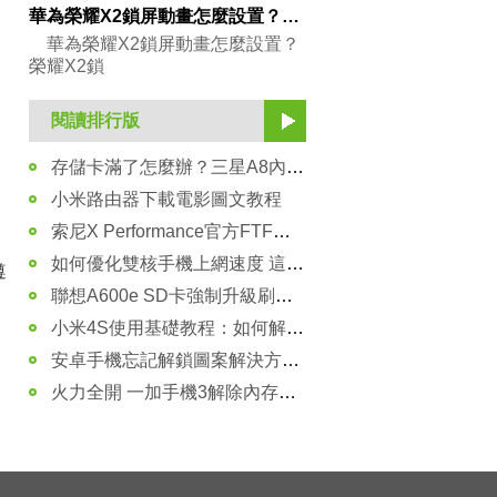
華為榮耀X2鎖屏動畫怎麼設置？秒懂教程分享！
華為榮耀X2鎖屏動畫怎麼設置？
榮耀X2鎖
閱讀排行版
存儲卡滿了怎麼辦？三星A8內存卡如何進行格式化
小米路由器下載電影圖文教程
索尼X Performance官方FTF固件rom包 強刷包下載
如何優化雙核手機上網速度 這幾個設置技巧你必須懂！
遵
聯想A600e SD卡強制升級刷機教程(救磚)
小米4S使用基礎教程：如何解決屏幕總自動亮問題
安卓手機忘記解鎖圖案解決方法(視頻教程)
火力全開 一加手機3解除內存運行限制方法教程