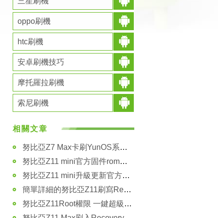
三星刷機
oppo刷機
htc刷機
安卓刷機技巧
i
摩托羅拉刷機
索尼刷機
相關文章
努比亞Z7 Max卡刷YunOS系統刷機教程
努比亞Z11 mini官方固件rom包 升級包下載
努比亞Z11 mini升級更新官方系統的詳細教程
簡單詳細的努比亞Z11刷寫Recovery圖文教程
努比亞Z11Root權限 一鍵超級權限詳細圖文教程
努比亞Z11 Max刷入Recovery的詳細圖文教程