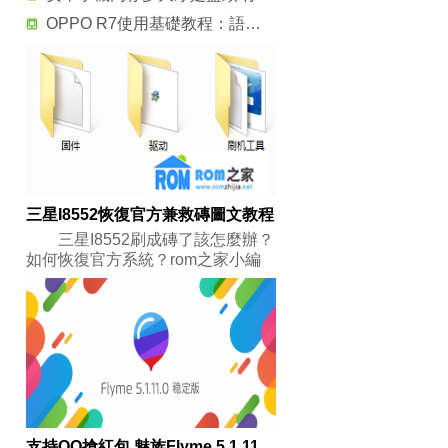
OPPO R7使用基礎教程：語音拍照開啟技巧步驟詳解
三星I8552恢復官方兼救磚圖文教程
三星I8552刷成磚了該怎麼辦？
如何恢復官方系統？rom之家小編
支持QQ搶紅包 魅族Flyme 5.1.11.0穩定版發布