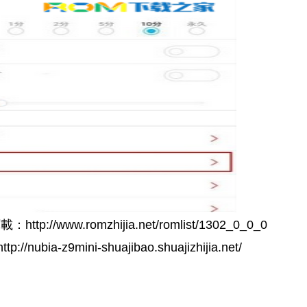
://www.romzhijia.net/romlist/1302_0_0_0
-shuajibao.shuajizhijia.net/