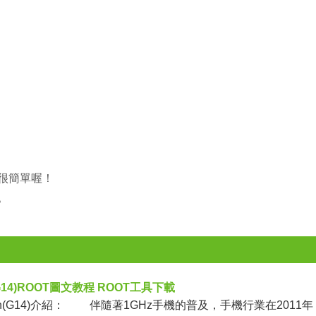
法很簡單喔！
？
n(G14)ROOT圖文教程 ROOT工具下載
ion(G14)介紹： 伴隨著1GHz手機的普及，手機行業在2011年