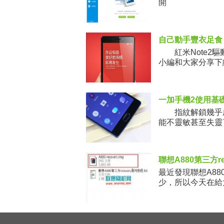
開
自己動手豐衣足食 
紅米Note2驅
小編和大家分享下
一加手機2使用基
指紋解鎖幾乎成
能不靈敏甚至失靈
循“點按但卻無法
聯想A880第三方re
最近發現聯想A88
少，所以今天在給大家