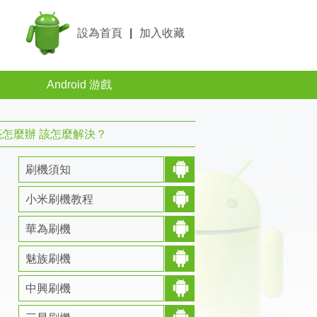
設為首頁
|
加入收藏
Android 游戲
不亮怎麼辦 該怎麼解決？
刷機須知
小米刷機教程
華為刷機
魅族刷機
中興刷機