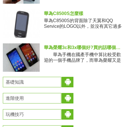
華為C8500S怎麼樣
華為C8500S的背面除了天翼和QQ
Service的LOGO以外，並沒有其它過多
的設計總體而言比價簡介清晰。機身頂
部並沒有配備攝像頭，也沒有配備光線
感應和距離感應等設備
華為榮耀3c和3x哪個好?買的話哪個更劃算?
華為手機在國產手機中算比較受歡
迎的一個手機品牌了，而華為榮耀又是
華為手機中人氣最高的一款手機。只是
對於想買華為榮耀
基礎知識
進階使用
玩機技巧