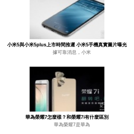
小米5與小米5plus上市時間推遲 小米5手機真實圖片曝光
據可靠消息，小米
華為榮耀7怎麼樣？和榮耀7i有什麼區別
華為榮耀7是華為