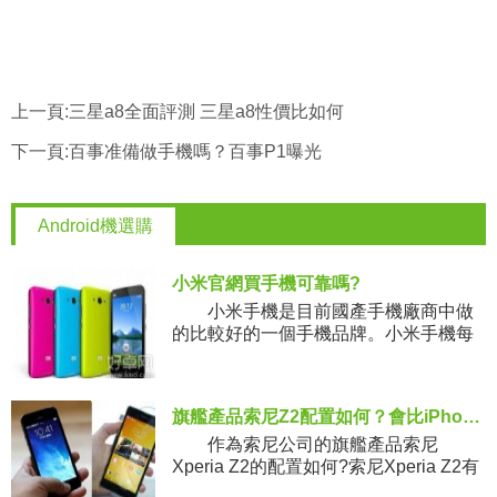
上一頁:
三星a8全面評測 三星a8性價比如何
下一頁:
百事准備做手機嗎？百事P1曝光
Android機選購
小米官網買手機可靠嗎?
小米手機是目前國產手機廠商中做
的比較好的一個手機品牌。小米手機每
次推新，都會掀起搶購的熱潮，可見小
米手機的受歡迎度
旗艦產品索尼Z2配置如何？會比iPhone 5s差？
作為索尼公司的旗艦產品索尼
Xperia Z2的配置如何?索尼Xperia Z2有
骁龍801處理器、3GB RAM、