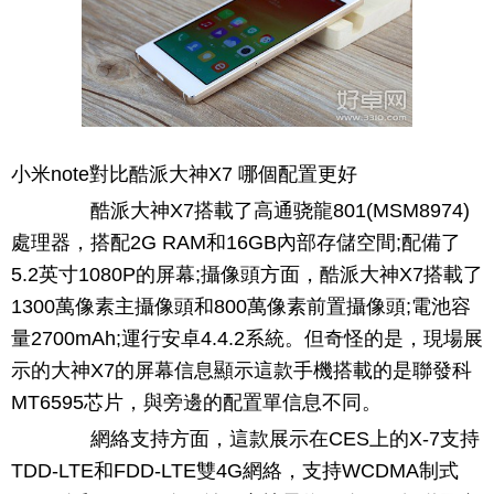
小米note對比酷派大神X7 哪個配置更好
酷派大神X7搭載了高通骁龍801(MSM8974)
處理器，搭配2G RAM和16GB內部存儲空間;配備了
5.2英寸1080P的屏幕;攝像頭方面，酷派大神X7搭載了
1300萬像素主攝像頭和800萬像素前置攝像頭;電池容
量2700mAh;運行安卓4.4.2系統。但奇怪的是，現場展
示的大神X7的屏幕信息顯示這款手機搭載的是聯發科
MT6595芯片，與旁邊的配置單信息不同。
網絡支持方面，這款展示在CES上的X-7支持
TDD-LTE和FDD-LTE雙4G網絡，支持WCDMA制式