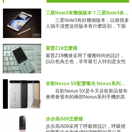
三星Note3有幾個版本？三星Note3各版本間有什麼區別
三星Note3有好幾個版本，以致很多
人搞不清楚這些版本有什麼區別，下面
小編就為大家整理一下。三星Note3在處
理器
索普Z19怎麼樣
索普Z19機身采用了優雅時尚的設計，
以白色為主色，非常吸引人特別是女性
用戶的關注，同時銀色收邊的設計讓該
機多了一份典雅。整機采用了塑料材質
打造，手感非常的出色，12.8m
谷歌Nexus 5X配置曝光 Nexus系列最強照相手機
谷歌Nexus 5X是今天谷歌新品發布
會將會發布的兩部Nexus系列手機的其
中之一，他醬油LG代工，可以說是Nex
步步高i509怎麼樣
步步高i509采用了呼吸燈設計，呼吸燈