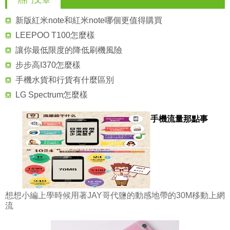
新版紅米note和紅米note哪個更值得購買
LEEPOO T100怎麼樣
讓你最低限度的降低刷機風險
步步高I370怎麼樣
手機水貨和行貨有什麼區別
LG Spectrum怎麼樣
手機流量那點事
想想小編上學時候用著JAY哥代鹽的動感地帶的30M移動上網
流