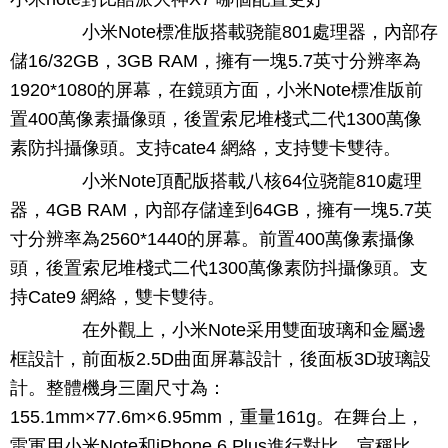
小米Note標准版搭載骁龍801處理器，內部存
儲16/32GB，3GB RAM，擁有一塊5.7英寸分辨率為
1920*1080的屏幕，在鏡頭方面，小米Note標准版前
置400萬像素攝像頭，後置索尼堆棧式二代1300萬像
素防抖攝像頭。支持cate4 網絡，支持雙卡雙待。
小米Note頂配版搭載八核64位骁龍810處理
器，4GB RAM，內部存儲達到64GB，擁有一塊5.7英
寸分辨率為2560*1440的屏幕。前置400萬像素攝像
頭，後置索尼堆棧式二代1300萬像素防抖攝像頭。支
持Cate9 網絡，雙卡雙待。
在外觀上，小米Note采用雙面玻璃和金屬邊
框設計，前面板2.5D曲面屏幕設計，後面板3D玻璃設
計。整體機身三圍尺寸為：
155.1mm×77.6m×6.95mm，重量161g。在舞台上，
雷軍用小米Note和iPhone 6 Plus進行對比，宣稱比