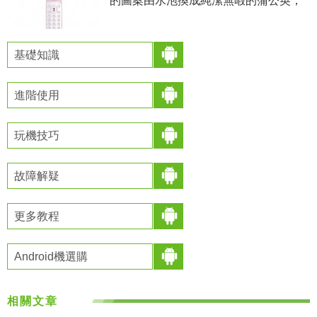
的圖案由水泡換成純潔無暇的蒲公英，
呼吸燈的閃爍透露著不同的手機信息，
在增添美感之余也不失實用，確實是一
舉兩得。使用經典的T9數字鍵盤
基礎知識
進階使用
玩機技巧
故障解疑
更多教程
Android機選購
相關文章