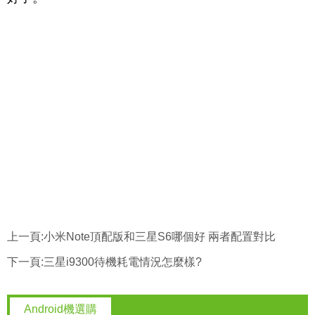
上一頁:
小米Note頂配版和三星S6哪個好 兩者配置對比
下一頁:
三星i9300待機耗電情況怎麼樣?
Android機選購