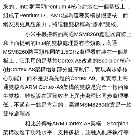
來的，Intel將兩顆Pentium 4核心封裝在一個基板上，
組成了Pentium D，AMD認為這種架構是假雙核，而
網友則更具想象力，將這種雙核稱為“膠水”雙核。
小米手機搭載的高通MSM8260處理器實際上
和上面提到的Intel的雙核處理器有些類似，高通
MSM8260將兩顆相同的1.5GHz處理器封裝在一個基
板上，它采用的是基於Cortex A8改進的Scorpion核心
(由Cortex-A8架構增加部分亂序執行，實現異步多核
心功能)，而不是更為先進的Cortex-A9。而實際上高
通雙核跟ARM Cortex-A9架構的雙核是完全一樣的原
生雙核。雖然說在運算效率上異步處理比同步處理要
低，不過有一點是肯定的，高通MSM8260確實是一款
雙核處理器。
相比於傳統ARM Cortex-A8架構，Scorpion
架構改進了功耗水平，支持多核，並融入亂序執行等