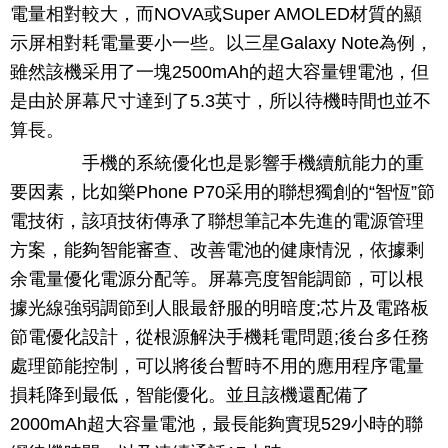
電量相對較大，而NOVA或Super AMOLED材質的顯
示屏相對耗電量要小一些。以三星Galaxy Note為例，
雖然該機采用了一塊2500mAh的超大容量锂電池，但
是由於屏幕尺寸達到了5.3英寸，所以待機時間也並不
算長。
手機的系統優化也是影響手機續航能力的重
要因素，比如樂Phone P70采用的聯想獨創的“智恆”節
電技術，該項技術傳承了聯想筆記本先進的電源管理
方案，能夠智能審查、改善電池的健康情況，依據剩
余電量優化電源分配等。屏幕亮度智能調節，可以根
據光線強弱調節到人眼最舒服的明暗度;芯片及電路板
節電優化設計，從根源解決手機耗電問題;後台多任務
處理節能控制，可以將後台暫時不用的應用程序電量
損耗降到最低，智能優化。並且該機還配備了
2000mAh超大容量電池，最長能夠實現529小時的聯