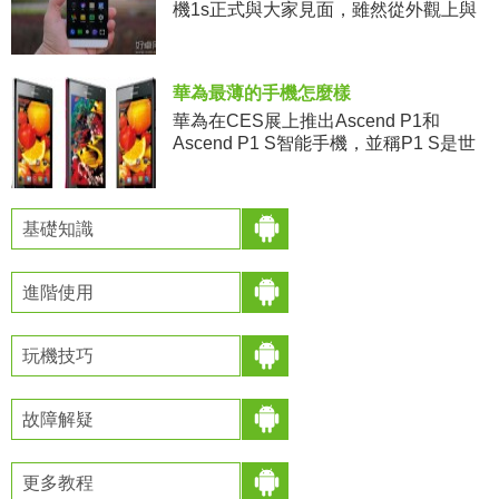
機1s正式與大家見面，雖然從外觀上與
前作並無太大區別，不過只要拿到手上
就能明顯感受到
華為最薄的手機怎麼樣
華為在CES展上推出Ascend P1和
Ascend P1 S智能手機，並稱P1 S是世
界上最薄的智能手機，厚度僅為0.26英
寸(6.68毫米)。 Ascend P1
基礎知識
進階使用
玩機技巧
故障解疑
更多教程