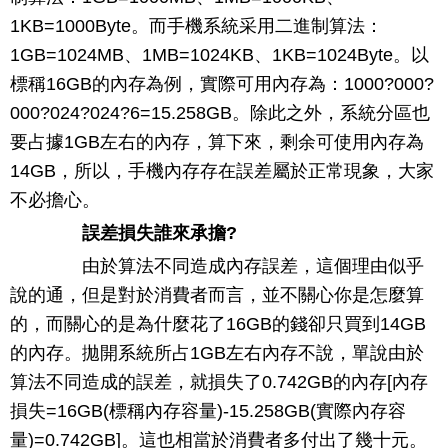
1KB=1000Byte。而手機系統采用二進制算法：
1GB=1024MB、1MB=1024KB、1KB=1024Byte。以
標稱16GB的內存為例，實際可用內存為：1000?000?
000?024?024?6=15.258GB。除此之外，系統分區也
要占據1GB左右的內存，算下來，剩余可使用內存為
14GB，所以，手機內存存在誤差屬於正常現象，大家
不必擔心。
誤差損失誰來承擔?
由於算法不同造成內存誤差，這個理由似乎
說的通，但是對於消費者而言，並不關心你是怎麼算
的，而關心的是為什麼花了16GB的錢卻只買到14GB
的內存。拋開系統所占1GB左右內存不說，單說由於
算法不同造成的誤差，就損失了0.742GB的內存[內存
損失=16GB(標稱內存容量)-15.258GB(實際內存容
量)=0.742GB]。這也相當於消費者多付出了幾十元。