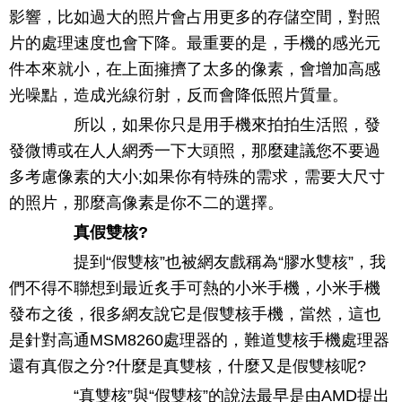
影響，比如過大的照片會占用更多的存儲空間，對照
片的處理速度也會下降。最重要的是，手機的感光元
件本來就小，在上面擁擠了太多的像素，會增加高感
光噪點，造成光線衍射，反而會降低照片質量。
所以，如果你只是用手機來拍拍生活照，發
發微博或在人人網秀一下大頭照，那麼建議您不要過
多考慮像素的大小;如果你有特殊的需求，需要大尺寸
的照片，那麼高像素是你不二的選擇。
真假雙核?
提到“假雙核”也被網友戲稱為“膠水雙核”，我
們不得不聯想到最近炙手可熱的小米手機，小米手機
發布之後，很多網友說它是假雙核手機，當然，這也
是針對高通MSM8260處理器的，難道雙核手機處理器
還有真假之分?什麼是真雙核，什麼又是假雙核呢?
“真雙核”與“假雙核”的說法最早是由AMD提出