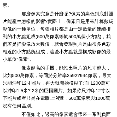
素。
那麼像素究竟是什麼呢?像素的高低到底對照
片能產生怎樣的影響?實際上，像素只是用來計算數碼
影像的一種單位，每張相片都是由一定數量的連續排
列的小方點組成(500萬像素等於500萬個小方點)，我
們若是把影像放大數倍，就會發現照片是由很多色彩
相近的小方點所組成，這些小方點就是構成影像的最
小單位“像素”。
像素越高的手機，能拍出照片的尺寸越大，
比如500萬像素，等同於分辨率2592?944像素，最大
只能沖印12寸照片，再大就開始模糊了;而 1200萬可
以沖印1.5米?.2米的巨幅圖片。如果你只沖印12寸以
下照片或者只是在電腦上浏覽，600萬像素與1200萬
沒有任何區別。
不僅如此，過高的像素還會帶來一系列負面