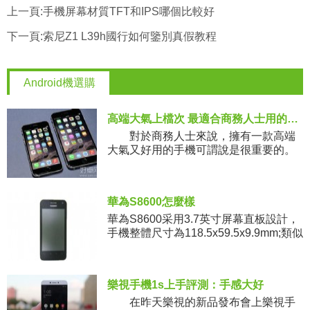
上一頁:
手機屏幕材質TFT和IPS哪個比較好
下一頁:
索尼Z1 L39h國行如何鑒別真假教程
Android機選購
高端大氣上檔次 最適合商務人士用的商務手機推薦
對於商務人士來說，擁有一款高端
大氣又好用的手機可謂說是很重要的。
那麼，最近上市的手機，哪些最適合商
務人士使用呢?我
華為S8600怎麼樣
華為S8600采用3.7英寸屏幕直板設計，
手機整體尺寸為118.5x59.5x9.9mm;類似
金屬的邊框設計讓手機質感更顯強烈。
背面設計很簡單，黑色為主色調的外殼
搭配攝像
樂視手機1s上手評測：手感大好
在昨天樂視的新品發布會上樂視手