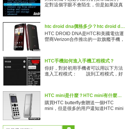
定對這個字眼不會陌生，但是如果說真
的要親自操作的話，未必是所有人都會
的，而且刷機還具備一定的風險。對於
那些初次刷機的用戶們來講，有很多英
htc droid dna價格多少？htc droid dna售價多少？
HTC DROID DNA是HTC和美國電信運
營商Verizon合作推出的一款旗艦手機，
目前這款手機僅支持Verizon官網訂購，
那麼HTC DROID DNA價格是多少
HTC手機如何進入手機工程模式？
你好，對於初用手機者可以用以下方法
進入工程模式： 說到工程模式，好
多非技術流的玩家都很頭疼。手機工程
模式給人的印象就是生硬的黑白屏，全
屏的英文和代碼命令，就像視窗重新回
HTC mini是什麼？HTC mini有什麼作用？
購買HTC butterfly會贈送一個HTC
mini，但是很多的用戶還知道HTC mini
是什麼？HTC mini有什麼作用？今天小
編就為大家介紹一些HTCmini是