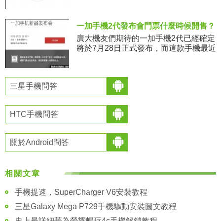
及待的等待MIUI7、紅米Note2等新品的
到來。這是小米201
一加手機2代發布會門票什麼時候開售？
廣大機友們期待的一加手機2代已經確定
將於7月28日正式發布，而這款手機最近
這段時間也是曝光率頗高，關於該機的
發布時間、地點以及它的發布會門票獲
取方式等都已經公布，不過有很
三星手機問答
HTC手機問答
關於Android問答
相關文章
手機提速，SuperCharger V6安裝教程
三星Galaxy Mega P729手機驅動安裝圖文教程
史上最詳細華為榮耀暢玩4c手機解鎖教程