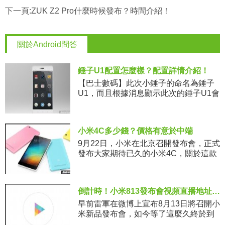
下一頁:
ZUK Z2 Pro什麼時候發布？時間介紹！
關於Android問答
錘子U1配置怎麼樣？配置詳情介紹！
【巴士數碼】此次小錘子的命名為錘子
U1，而且根據消息顯示此次的錘子U1會
推出兩個版本，而且整體配置十分不
錯。那麼，錘子U1配置怎麼樣？下面來
看看配置詳情介紹！ 根據此前
小米4C多少錢？價格有意於中端
9月22日，小米在北京召開發布會，正式
發布大家期待已久的小米4C，關於這款
手機，想必大多數的網友們對已經有一
定的了解，包括該機的配置、價格等都
已經全部揭曉。不過對於准備入
倒計時！小米813發布會視頻直播地址匯總
早前雷軍在微博上宣布8月13日將召開小
米新品發布會，如今等了這麼久終於到
了這一天，相信廣大的米粉們已經迫不