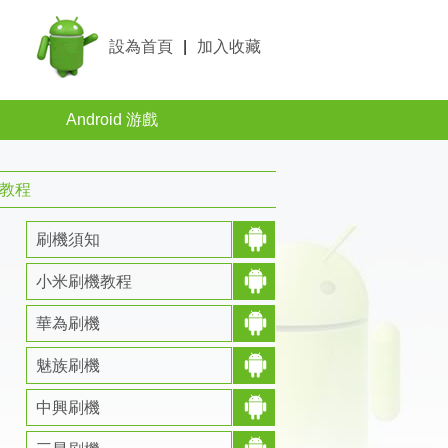
設為首頁
|
加入收藏
Android 游戲
級教程
刷機須知
小米刷機教程
華為刷機
魅族刷機
中興刷機