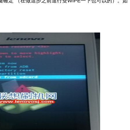
dcard”電源鍵確定 （在做這步之前進行雙WIPE一下也可以的）。如