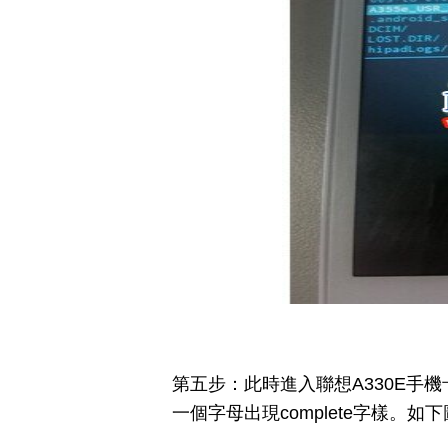
第五步：此時進入聯想A330E手
一個字母出現complete字樣。如