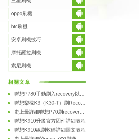
三星刷機
oppo刷機
htc刷機
安卓刷機技巧
摩托羅拉刷機
索尼刷機
相關文章
聯想P780手動刷入recovery以及卡刷固件
聯想樂檬K3（K30-T）刷Recovery教程 刷中文Recovery教程
史上最詳細聯想P70刷recovery教程
聯想K910升級官方固件詳細教程
聯想K910線刷救磚詳細圖文教程
史上最詳細的oppo a33t刷機教程