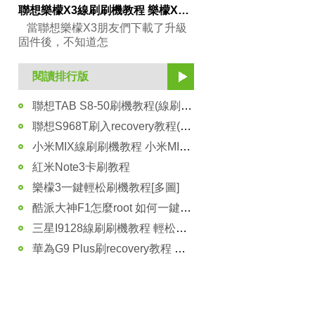
聯想樂檬X3線刷刷機教程 樂檬X3救磚方法
當聯想樂檬X3朋友們下載了升級
固件後，不知道怎
閱讀排行版
聯想TAB S8-50刷機教程(線刷可救磚)
聯想S968T刷入recovery教程(中文)
小米MIX線刷刷機教程 小米MIX線刷官方系統升級
紅米Note3卡刷教程
樂檬3一鍵輕松刷機教程[多圖]
酷派大神F1怎麼root 如何一鍵獲取root權限
三星I9128線刷刷機教程 輕松刷機
華為G9 Plus刷recovery教程 華為G9Plus刷第三方recovery方法