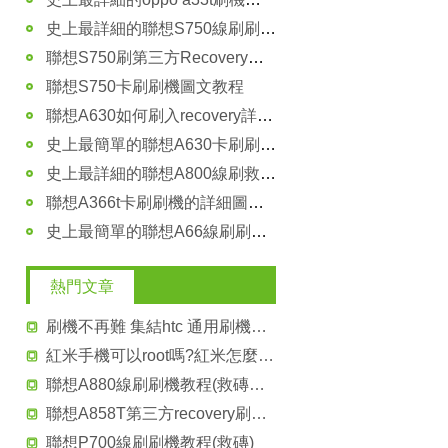
史上最詳細的聯想S750線刷刷機教程
聯想S750刷第三方Recovery教程
聯想S750卡刷刷機圖文教程
聯想A630如何刷入recovery詳細教程講解
史上最簡單的聯想A630卡刷刷機教程
史上最詳細的聯想A800線刷救磚刷機教程
聯想A366t卡刷刷機的詳細圖文教程
史上最簡單的聯想A66線刷刷機救磚教程
熱門文章
刷機不再難 集結htc 通用刷機教程
紅米手機可以root嗎?紅米怎麼root？
聯想A880線刷刷機教程(救磚教程)
聯想A858T第三方recovery刷入教程 聯想A858T recovery安裝方法
聯想P700線刷刷機教程(救磚)