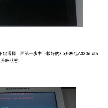
擇上面第一步中下載好的zip升級包A330e-ota-
進入升級狀態。