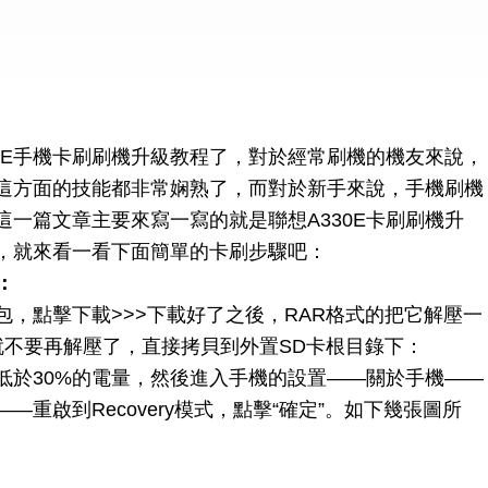
0E手機卡刷刷機升級教程了，對於經常刷機的機友來說，
這方面的技能都非常娴熟了，而對於新手來說，手機刷機
一篇文章主要來寫一寫的就是聯想A330E卡刷刷機升
，就來看一看下面簡單的卡刷步驟吧：
：
刷包，點擊下載>>>下載好了之後，RAR格式的把它解壓一
就不要再解壓了，直接拷貝到外置SD卡根目錄下：
低於30%的電量，然後進入手機的設置——關於手機——
重啟到Recovery模式，點擊“確定”。如下幾張圖所