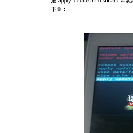
選“apply update from s
下圖：