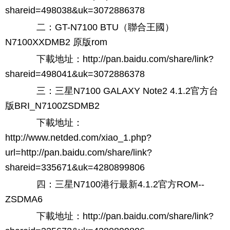
shareid=498038&uk=3072886378
二：GT-N7100 BTU（聯合王國）
N7100XXDMB2 原版rom
下載地址：http://pan.baidu.com/share/link?
shareid=498041&uk=3072886378
三：三星N7100 GALAXY Note2 4.1.2官方台
版BRI_N7100ZSDMB2
下載地址：
http://www.netded.com/xiao_1.php?
url=http://pan.baidu.com/share/link?
shareid=335671&uk=4280899806
四：三星N7100港行最新4.1.2官方ROM--
ZSDMA6
下載地址：http://pan.baidu.com/share/link?