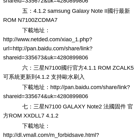
shareid=335672&uk=4280899806
五：4.1.2 samsung Galaxy Note II國行最新
ROM N7100ZCDMA7
下載地址：
http://www.netded.com/xiao_1.php?
url=http://pan.baidu.com/share/link?
shareid=335673&uk=4280899806
六：三星N7100國行官方4.1.1 ROM ZCALK5
可系統更新到4.1.2 支持歐水刷入
下載地址：http://pan.baidu.com/share/link?
shareid=335674&uk=4280899806
七：三星N7100 GALAXY Note2 法國固件 官
方ROM XXDLL7 4.1.2
下載地址：
http://dl.vmall.com/m_forbidsave.html?