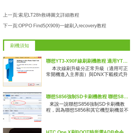
上一頁:
索尼LT28h救磚圖文詳細教程
下一頁:
OPPO Find5(X909)一鍵刷入recovery教程
刷機須知
聯想YT3-X90F線刷刷機教程 適用YT3-X90L系統固件升級
本次線刷升級分正常升級（適用可正
常開機進入主界面）與DNX下載模式升
級（適用無法正常開機）兩種。實際升
級時請使用最新版本
聯想S856強制SD卡刷機教程 聯想S856開不了機救磚步驟
來說一說聯想S856強制SD卡刷機教
程，因為聯想S856和其它機型刷機並不
一樣，聯想S856刷入官方系統采用的是
強制SD卡刷機方式，所以當咱們的
HTC One X刷BOOT時所需ADB命令講解