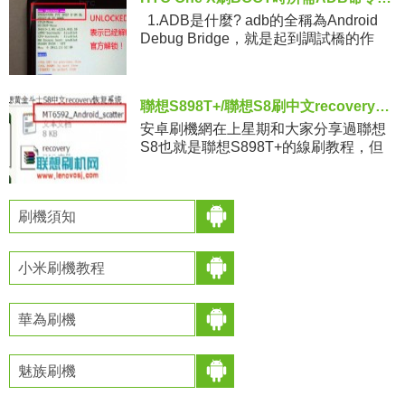
1.ADB是什麼? adb的全稱為Android
Debug Bridge，就是起到調試橋的作
用。通過adb我們可以在Eclipse中方面
通過D
聯想S898T+/聯想S8刷中文recovery的教程
安卓刷機網在上星期和大家分享過聯想
S8也就是聯想S898T+的線刷教程，但
那個是刷官方原廠刷機包的教程，因為
現在S8己經開始出現眾多自制ROM了，
機油們現在要想刷第三方R
刷機須知
小米刷機教程
華為刷機
魅族刷機