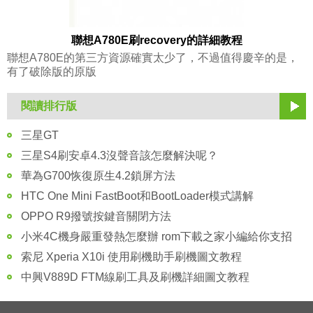
聯想A780E刷recovery的詳細教程
聯想A780E的第三方資源確實太少了，不過值得慶辛的是，
有了破除版的原版
閱讀排行版
三星GT
三星S4刷安卓4.3沒聲音該怎麼解決呢？
華為G700恢復原生4.2鎖屏方法
HTC One Mini FastBoot和BootLoader模式講解
OPPO R9撥號按鍵音關閉方法
小米4C機身嚴重發熱怎麼辦 rom下載之家小編給你支招
索尼 Xperia X10i 使用刷機助手刷機圖文教程
中興V889D FTM線刷工具及刷機詳細圖文教程