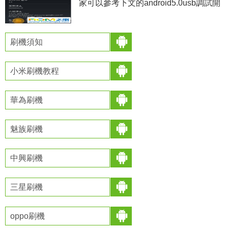
家可以參考下文的android5.0usb調試開
啟教程，安卓5.0相比之前的系統變化還
是挺大的，那麼關於“USB調試”該如
刷機須知
小米刷機教程
華為刷機
魅族刷機
中興刷機
三星刷機
oppo刷機