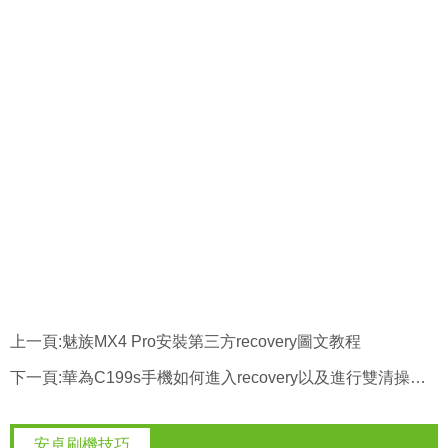
上一頁:
魅族MX4 Pro安裝第三方recovery圖文教程
下一頁:
華為C199s手機如何進入recovery以及進行雙清操作的技巧
安卓刷機技巧