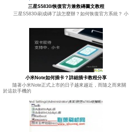
三星S5830i恢復官方兼救磚圖文教程
三星S5830i刷成磚了該怎麼辦？如何恢復官方系統？ 小
小米Note如何插卡？詳細插卡教程分享
隨著小米Note正式上市的日子越來越近，而隨之而來關
於這款手機的