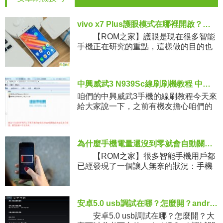
vivo x7 Plus護眼模式在哪裡開啟？有什麼作用？
【ROM之家】護眼是現在很多智能
手機正在研究的重點，這樣做的目的也
是考慮到用戶對生態系統的關注。剛剛
上市的vivo x7 Plus也加入了護眼功能，
該功能默認是
中興威武3 N939Sc線刷刷機教程 中興威武3線刷救磚包下載
咱們的中興威武3手機的線刷教程今天來
給大家說一下，之前有機友擔心咱們的
手機找不到相關的線刷包，所以在這裡
整理了一下，在這裡說的線刷包也都是
第三方的線刷包，大家直接下載下來
為什麼手機電量還沒到零就會自動關機？
【ROM之家】很多智能手機用戶都
已經發現了一個讓人無奈的狀況：手機
剩下電量的顯示並不是那麼牢靠。假如
你也曾經遇到過手機在還有 20% 剩下電
量的時分自動關機的狀
安卓5.0 usb調試在哪？怎麼開？android5.0usb調試開啟教程
安卓5.0 usb調試在哪？怎麼開？大