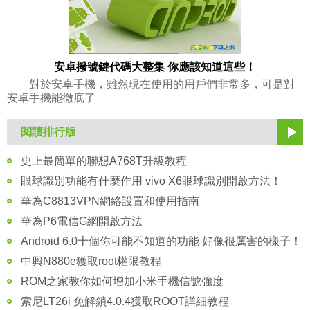
安卓撥號鍵代碼大整集 你應該知道這些！
對於安卓手機，雖然現在使用的用戶們非常多，可是對
安卓手機能徹底了
閱讀排行版
史上最簡單的聯想A768T升級教程
眼球識別功能有什麼作用 vivo X6眼球識別開啟方法！
華為C8813VPN網絡設置和使用指南
華為P6電信G網開啟方法
Android 6.0十個你可能不知道的功能 好像很厲害的樣子！
中興N880e獲取root權限教程
ROM之家教你如何增加小米手機信號強度
索尼LT26i 免解鎖4.0.4獲取ROOT詳細教程