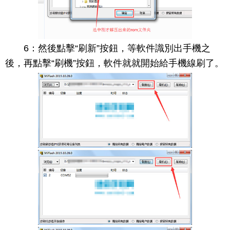
6：然後點擊“刷新”按鈕，等軟件識別出手機之
後，再點擊“刷機”按鈕，軟件就就開始給手機線刷了。