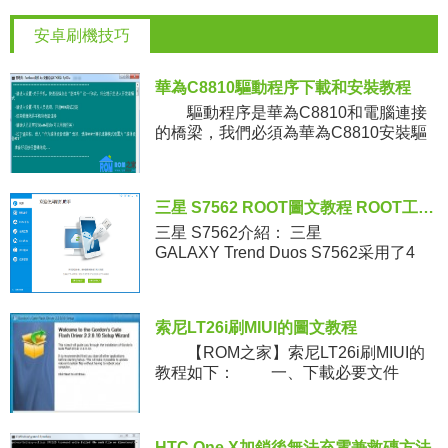
安卓刷機技巧
華為C8810驅動程序下載和安裝教程
驅動程序是華為C8810和電腦連接
的橋梁，我們必須為華為C8810安裝驅
動程序後才能讓其通過USB數據線與電
腦成功連接進行數據傳輸，無論是
ROOT、刷機我們都會用
三星 S7562 ROOT圖文教程 ROOT工具下載
三星 S7562介紹： 三星
GALAXY Trend Duos S7562采用了4
寸 WVGA 屏幕
索尼LT26i刷MIUI的圖文教程
【ROM之家】索尼LT26i刷MIUI的
教程如下： 一、下載必要文件
下載ROM文件（下載地址）與刷機工
具，為刷機過程做准備。
HTC One X加鎖後無法充電兼救磚方法