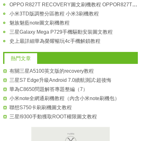
OPPO R827T RECOVERY圖文刷機教程 OPPOR827T怎麼刷機？
小米3TD版調整分區教程 小米3刷機教程
魅族魅藍note圖文刷機教程
三星Galaxy Mega P729手機驅動安裝圖文教程
史上最詳細華為榮耀暢玩4c手機解鎖教程
熱門文章
有關三星A5100英文版的recovery教程
三星S7 Edge升級Android 7.0續航測試:超後悔
華為C8650問題解答專題整編（7）
小米note全網通刷機教程（內含小米note刷機包）
聯想S750卡刷刷機圖文教程
三星I9300手動獲取ROOT權限圖文教程