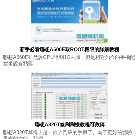
新手必看聯想A600E取ROOT權限的詳細教程
聯想A660E雖然說CPU達到1G主頻，但是相對如今的手機配
置來說有點落
聯想A320T線刷刷機教程可救磚
聯想A320T算得上是一款入門級的手機了。為了更好的體驗
手機的性能，我們