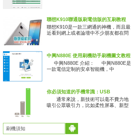
辦？這裡小編給你分析一下是哪裡出了
問題。 這種報錯是因
聯想K910聯通版刷電信版的互刷教程
聯想K910是一款三網通的神機，而且最
近看到網上或者論壇中不少朋友都在問
聯想K910聯通版怎麼刷成電信版還有電
信版如何刷到普通版等等這些問題，聯
通版K910刷成電信版K9
中興N880E 使用刷機助手刷機圖文教程
中興N880E 介紹： 中興N880E是
一款電信定制的安卓智能機，中
你必須知道的手機常識：USB
通常來說，新技術可以毫不費力地
吸引公眾吸引力，比如柔性屏幕、新型
電池等等，因為它們都非常容易理解。
相對來說，USB-C型接口則不那麼出
挑，畢竟它只是一個新的接口標
刷機須知