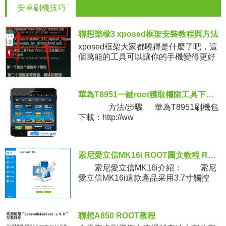
安卓刷機技巧
聯想樂檬3 xposed框架安裝教程與方法
xposed框架大家都曉得是什麼了吧，這
個萬能的工具可以讓你的手機變得更好
玩漂亮，咱們的聯想樂檬3也是可以安裝
xposed的，今天一共給大家介紹兩種方
法，一種適合未解鎖，
華為T8951一鍵root獲取權限工具下載及教程
方法/步驟 華為T8951刷機包
下載：http://ww
索尼愛立信MK16i ROOT圖文教程 ROOT工具下載
索尼愛立信MK16i介紹： 索尼
愛立信MK16i這款產品采用3.7寸觸控
屏，采用鏡面設計風格，設計風格偏向
女性，屏幕分辨率達到了480x854，效
果十分
聯想A850 ROOT教程