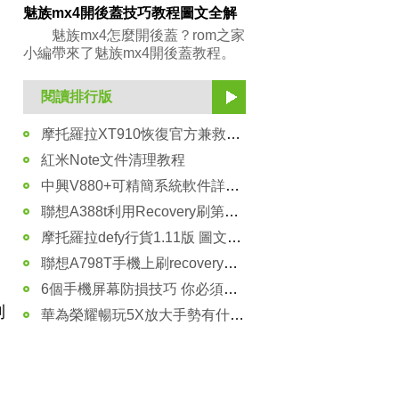
魅族mx4開後蓋技巧教程圖文全解
魅族mx4怎麼開後蓋？rom之家
小編帶來了魅族mx4開後蓋教程。
自
閱讀排行版
摩托羅拉XT910恢復官方兼救磚圖文教程
紅米Note文件清理教程
中興V880+可精簡系統軟件詳細列表
聯想A388t利用Recovery刷第三方rom教程
摩托羅拉defy行貨1.11版 圖文刷機教程
聯想A798T手機上刷recovery的教程
6個手機屏幕防損技巧 你必須該知道！
則
華為榮耀暢玩5X放大手勢有什麼作用 在哪裡開啟？