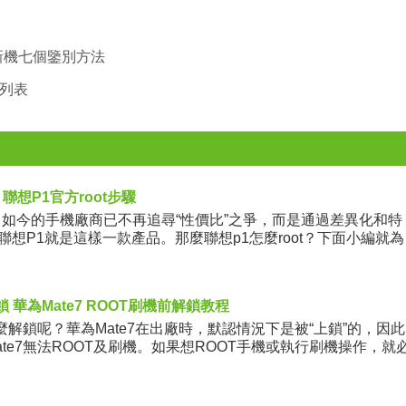
）翻新機七個鑒別方法
細列表
 聯想P1官方root步驟
今的手機廠商已不再追尋“性價比”之爭，而是通過差異化和特
想P1就是這樣一款產品。那麼聯想p1怎麼root？下面小編就為
鎖 華為Mate7 ROOT刷機前解鎖教程
解鎖呢？華為Mate7在出廠時，默認情況下是被“上鎖”的，因此
te7無法ROOT及刷機。如果想ROOT手機或執行刷機操作，就