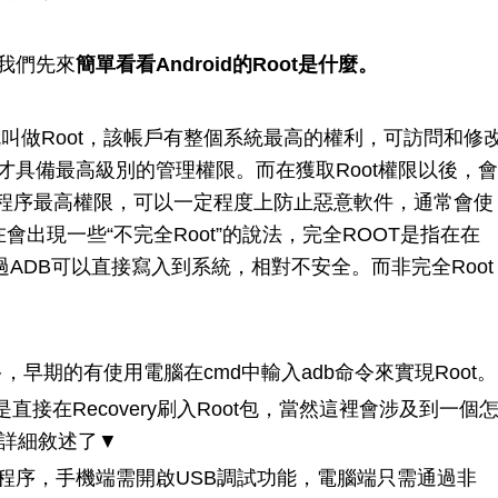
我們先來
簡單看看Android的Root是什麼。
就叫做Root，該帳戶有整個系統最高的權利，可訪問和修
t才具備最高級別的管理權限。而在獲取Root權限以後，會
程序最高權限，可以一定程度上防止惡意軟件，通常會使
。而現在會出現一些“不完全Root”的說法，完全ROOT是指在在
通過ADB可以直接寫入到系統，相對不安全。而非完全Root
多，早期的有使用電腦在cmd中輸入adb命令來實現Root。
是直接在Recovery刷入Root包，當然這裡會涉及到一個
不詳細敘述了▼
程序，手機端需開啟USB調試功能，電腦端只需通過非