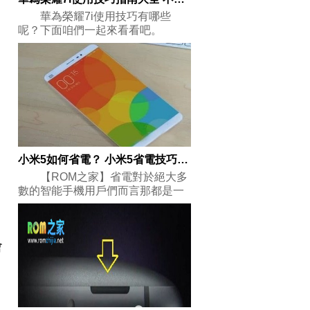
華為榮耀7i使用技巧有哪些
呢？下面咱們一起來看看吧。
小米5如何省電？ 小米5省電技巧總結
【ROM之家】省電對於絕大多
數的智能手機用戶們而言那都是一
個很強
會