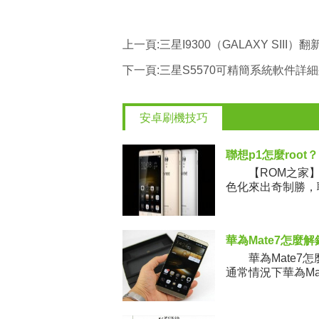
上一頁:
三星I9300（GALAXY SIII
下一頁:
三星S5570可精簡系統軟件詳
安卓刷機技巧
聯想p1怎麼root？
【ROM之家】如
色化來出奇制勝，聯
大家帶來聯
華為Mate7怎麼解
華為Mate7怎麼
通常情況下華為Ma