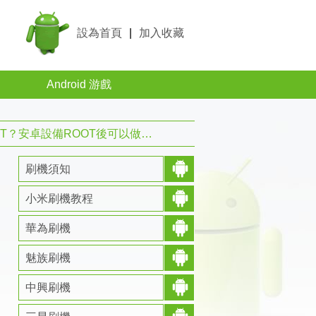
設為首頁
|
加入收藏
Android 游戲
？安卓設備ROOT後可以做些什麼？
刷機須知
小米刷機教程
華為刷機
魅族刷機
中興刷機