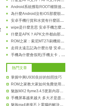
Android系統獲取ROOT權限後能做些什麼？
為什麼Android沒有iOS那麼順滑呢?
安卓手機行貨和水貨有什麼區別？
wipe是什麼意思 安卓手機怎麼wipe
改
什麼是APK？APK文件都由那些組成？
ROM之家：索尼MT27i刷機前需要做什麼？
走得太遠忘記為什麼出發 安卓機不應單純追求大屏
手機為什麼會假死(手機太卡，卡住了)？
熱門文章
掌握中興U930良好的拍照技巧
ROM之家教大家如何免費使用miui付費主題
怎
魅族MX2 flyme3.4.5更新內容及下載地址
手機屏幕越來越大 多大才是盡頭？
魅族mx4連接不上電腦的解決方法