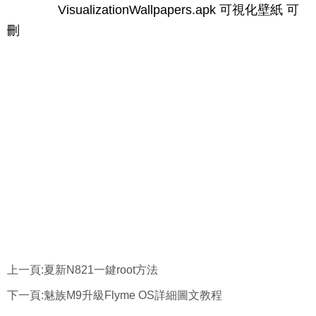
VisualizationWallpapers.apk 可視化壁紙 可
刪
上一頁:
夏新N821一鍵root方法
下一頁:
魅族M9升級Flyme OS詳細圖文教程