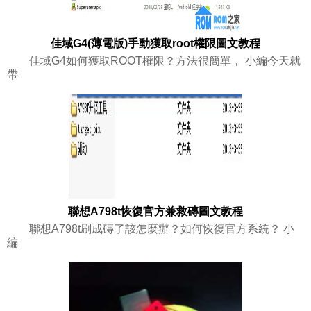
佳域G4(薄電版)手動獲取root權限圖文教程
佳域G4如何獲取ROOT權限？方法很簡單， 小編今天就
帶
聯想A798t恢復官方兼救磚圖文教程
聯想A798t刷成磚了該怎麼辦？如何恢復官方系統？ 小
編