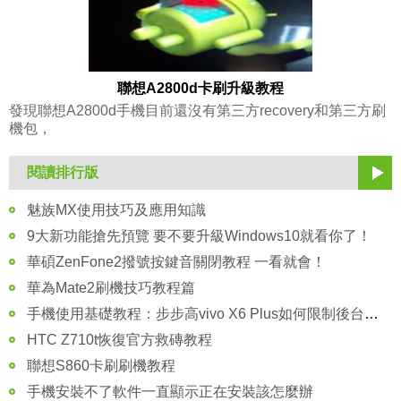
聯想A2800d卡刷升級教程
發現聯想A2800d手機目前還沒有第三方recovery和第三方刷
機包，
閱讀排行版
魅族MX使用技巧及應用知識
9大新功能搶先預覽 要不要升級Windows10就看你了！
華碩ZenFone2撥號按鍵音關閉教程 一看就會！
華為Mate2刷機技巧教程篇
手機使用基礎教程：步步高vivo X6 Plus如何限制後台進程？
HTC Z710t恢復官方救磚教程
聯想S860卡刷刷機教程
手機安裝不了軟件一直顯示正在安裝該怎麼辦