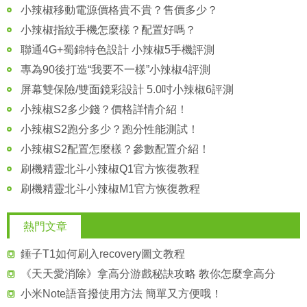
小辣椒移動電源價格貴不貴？售價多少？
小辣椒指紋手機怎麼樣？配置好嗎？
聯通4G+蜀錦特色設計 小辣椒5手機評測
專為90後打造“我要不一樣”小辣椒4評測
屏幕雙保險/雙面鏡彩設計 5.0吋小辣椒6評測
小辣椒S2多少錢？價格詳情介紹！
小辣椒S2跑分多少？跑分性能測試！
小辣椒S2配置怎麼樣？參數配置介紹！
刷機精靈北斗小辣椒Q1官方恢復教程
刷機精靈北斗小辣椒M1官方恢復教程
熱門文章
錘子T1如何刷入recovery圖文教程
《天天愛消除》拿高分游戲秘訣攻略 教你怎麼拿高分
小米Note語音撥使用方法 簡單又方便哦！