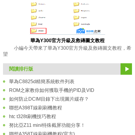
華為Y300官方升級及救磚圖文教程
小編今天帶來了華為Y300官方升級及救磚圖文教程，希
望
閱讀排行版
華為C8825d精簡系統軟件列表
ROM之家教你如何獲取手機的PID及VID
如何防止DCIM目錄下出現圖片緩存？
聯想A398T線刷刷機教程
htc t328t刷機技巧教程
努比亞Z11 mini特殊截屏功能分享！
聯想A358T線刷刷機教程(官方)