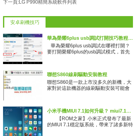
下一頁:
LG P990精簡系統軟件列表
安卓刷機技巧
華為榮耀6plus usb調試打開技巧教程分享
華為榮耀6plus usb調試在哪裡打開？
要打開榮耀6plus的usb調試模式，首先
要打開它的開發人員選項。之前rom下載
之家小編就給大家
聯想S860線刷驅動安裝教程
聯想S860是一款上市沒多久的新機，大
家對於這款機器的線刷驅動安裝可能會
比較陌生，線刷對於電腦系統和數據線
這些因素要求可能會比較高，所以線刷
一般建議選擇XP系統成功系數是
小米手機MIUI 7.1如何升級？ miui7.1刷機升級教程
【ROM之家】小米正式發布了最新
的MIUI 7.1穩定版系統，帶來了諸多新特
性，並且眾多主流機型都可以升級體驗