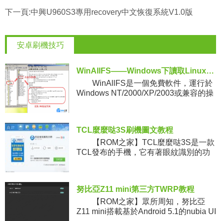
下一頁:
中興U960S3專用recovery中文恢復系統V1.0版
安卓刷機技巧
WinAllFS——Windows下讀取Linux分區的免費工具
WinAllFS是一個免費軟件，運行於
Windows NT/2000/XP/2003或兼容的操
作系統，可以支持的文件系統類型有
ext2，ext3，reiserf
TCL麼麼哒3S刷機圖文教程
【ROM之家】TCL麼麼哒3S是一款
TCL發布的手機，它有著眼紋識別的功
能，很多朋友可能覺得裡面預裝軟件太
多了，想要刷機，下面小編就為大家分
享一下TCL麼麼哒3S
努比亞Z11 mini第三方TWRP教程
【ROM之家】眾所周知，努比亞
Z11 mini搭載基於Android 5.1的nubia UI