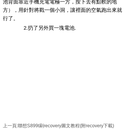
池背面靠近手機充電電極一方，按下去有點軟的地
方），用針對將戳一個小洞，讓裡面的空氣跑出來就
行了。
2.扔了另外買一塊電池.
上一頁:
聯想S899t刷recovery圖文教程(附recovery下載)