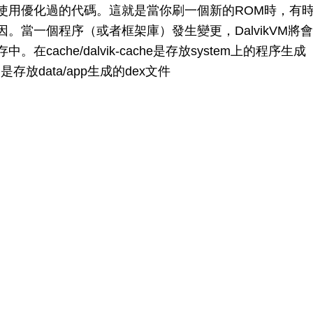
使用優化過的代碼。這就是當你刷一個新的ROM時，有
。當一個程序（或者框架庫）發生變更，DalvikVM將會
ache/dalvik-cache是存放system上的程序生成
he則是存放data/app生成的dex文件