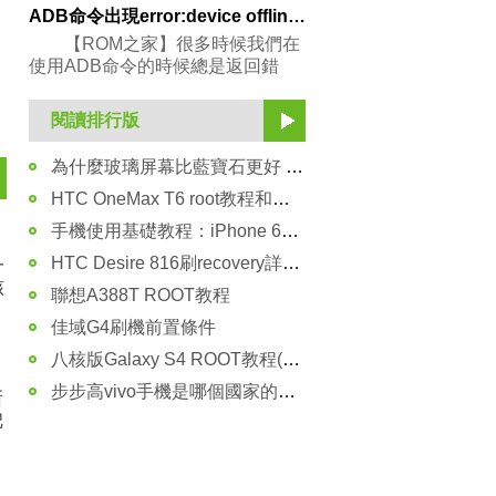
ADB命令出現error:device offline怎麼辦？
【ROM之家】很多時候我們在
使用ADB命令的時候總是返回錯
誤：e
閱讀排行版
為什麼玻璃屏幕比藍寶石更好 秘密在這裡！
HTC OneMax T6 root教程和方法（圖文）
手機使用基礎教程：iPhone 6s Plus呼叫等待怎麼設置 在哪裡開啟？
HTC Desire 816刷recovery詳細圖文教程
一
該
聯想A388T ROOT教程
佳域G4刷機前置條件
八核版Galaxy S4 ROOT教程(除定制機外均適用)
步步高vivo手機是哪個國家的品牌？好不好用？
所
把