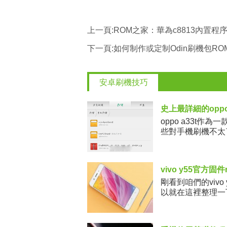
上一頁:
ROM之家：華為c8813內置
下一頁:
如何制作或定制Odin刷機包RO
安卓刷機技巧
史上最詳細的oppo
oppo a33t
些對手機刷機不太了
如何操
vivo y55官方固件
剛看到咱們的viv
以就在這裡整理一
官方發布