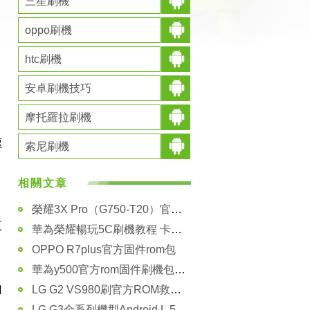
三星刷機
oppo刷機
htc刷機
安卓刷機技巧
摩托羅拉刷機
過
速
索尼刷機
相關文章
榮耀3X Pro（G750-T20）官方刷機教程
東
華為榮耀暢玩5C刷機教程 卡刷第三方ROM教程
OPPO R7plus官方固件rom包
華為y500官方rom固件刷機包下載
由
LG G2 VS980刷官方ROM救磚線刷教程
LG G3全系列機型Android L 5.0升級刷機教程