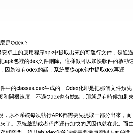
麼是Odex？
dex是安卓上的應用程序apk中提取出來的可運行文件，是通
再把apk包裡的dex文件刪除。這樣做可以加快軟件的啟動
因為沒有odex的話，系統要從apk包中提取dex再運
件中的classes.dex生成的，Odex化即是把那個文件預先
度和開機速度。不過Odex也有缺點，那就是有時候加刷
說，原本系統每次執行APK都需要先提取一部分出來，而
取出來了。系統啟動或者程序運行加快的原因也就在此。而
分存儲空間，所以做Odex化的時候需要考慮空間方面的問