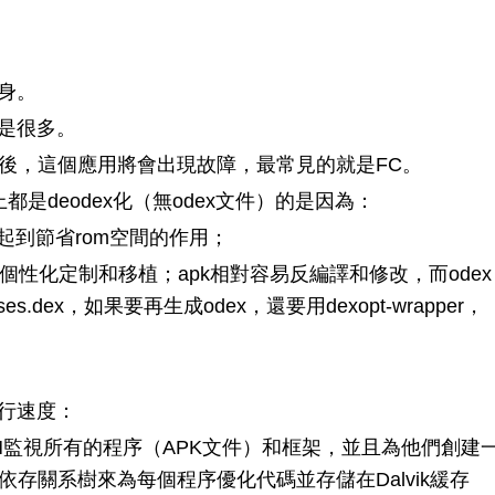
本身。
不是很多。
應用後，這個應用將會出現故障，最常見的就是FC。
都是deodex化（無odex文件）的是因為：
起到節省rom空間的作用；
m的個性化定制和移植；apk相對容易反編譯和修改，而odex
s.dex，如果要再生成odex，還要用dexopt-wrapper，
運行速度：
vikVM監視所有的程序（APK文件）和框架，並且為他們創建
個依存關系樹來為每個程序優化代碼並存儲在Dalvik緩存