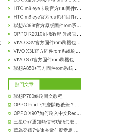
HTC m8 eye卡刷官方ruu固件rom包刷機教程
HTC m8 eye官方ruu包和固件rom包下載
聯想A398t官方原版固件rom系統刷機包
OPPO R2010刷機教程 升級官方固件rom包
VIVO X3V官方固件rom刷機包下載 全量升級包
單
VIVO X3L官方固件rom系統刷機包 可升級用
VIVO S7t官方固件rom刷機包下載 可升級用
聯想A850+官方固件rom系統刷機包下載
熱門文章
聯想P780線刷圖文教程
OPPO Find 7怎麼開啟後蓋？OPPO Find 7後蓋開啟方法
OPPO X907如何刷入中文Recovery的詳細教程
三星On7通知類信息功能怎麼使用？在哪裡設置開啟？
華為榮耀7快速充電什麼意思 關閉教程分享