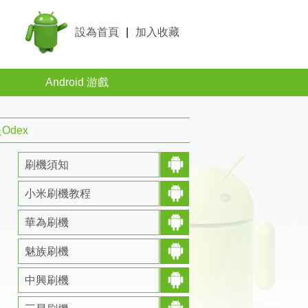
設為首頁
|
加入收藏
Android 游戲
Odex
刷機須知
小米刷機教程
華為刷機
魅族刷機
中興刷機