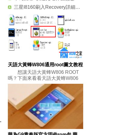
三星I8160刷入Recovery詳細圖文教程
天語大黃蜂W806通用root圖文教程
想讓天語大黃蜂W806 ROOT
嗎？下面來看看天語大黃蜂W806
一
華為G9青春版官方固件rom包 華為G9刷機包_升級包下載