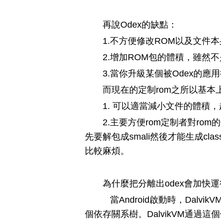
再說Odex的缺點：
1.不方便修改ROM以及文件
2.增加ROM包的體積，雖然
3.當你升級某個被Odex的
而現在的定制rom之所以基本上
1. 可以適當減小文件的體積，
2.主要方便rom定制者對ro
先要解包成smali然後才能生成classe
比較麻煩。
為什麼把分離出odex會加快
當Android啟動時，Dal
個依存關系樹。DalvikVM通過這