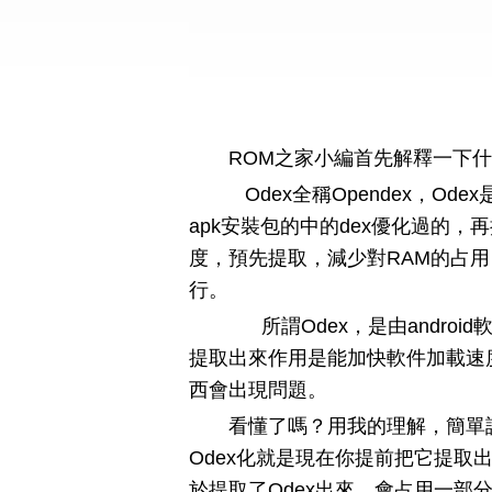
ROM之家小編首先解釋一下什
Odex全稱Opendex，O
apk安裝包的中的dex優化過的，
度，預先提取，減少對RAM的占用，
行。
所謂Odex，是由android軟
提取出來作用是能加快軟件加載速
西會出現問題。
看懂了嗎？用我的理解，簡單
Odex化就是現在你提前把它提
於提取了Odex出來，會占用一部