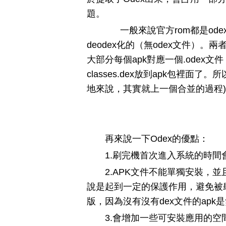
題。
一般來說官方rom都是odex
deodex化的（無odex文件）
大部分每個apk對應一個.odex文件
classes.dex放到apk包裡面了。所以 
地來說，其實就上一個合並的過程)
再來說一下Odex的優點：
1.刷完機首次進入系統的時
2.APK文件不能單獨安裝，
說是起到一定的保護作用，避免被
版，因為沒有沒有dex文件的apk
3.會增加一些可安裝應用的空