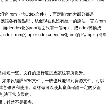
化的rom（含Odex文件），而定制rom大部分都是
。兩者應該各有優點吧，貌似現在也沒有統一的說法。官方rom
，而deodex化的rom裡面只有一個apk，把.odex轉換成
odex rom的.apk+.odex=deodex化rom的1個.apk (簡
間會縮短一些。文件的運行速度應該也有所提升。
並且如果反編譯APK文件，一般也只能得到資源文件。可以
肆意修改和使用。這樣做可以使其廠商保證一定的反盜
是無法正常安裝的。
間，雖然不是很多。