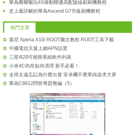
華為榮耀暢玩4X移動聯通高配版線刷刷機教程
史上最詳解的華為Ascend G7升級刷機教程
熱門文章
索尼 Xperia X10i ROOT圖文教程 ROOT工具下載
中國電信天翼上網APN設置
三星I929可精簡系統軟件列表
小米4C內存如何清理 新手必看！
走得太遠忘記為什麼出發 安卓機不應單純追求大屏
華為C8812問答專題整編（5）