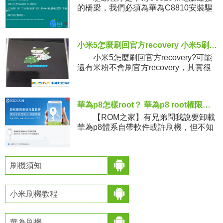
的橋梁，我們必須為華為C8810安裝驅
動程序後才能讓其通過USB數據線與電
腦成功連接進行數據傳輸，無論是
ROOT、刷機我們都會用
小米5怎麼刷回官方recovery 小米5刷回官方recovery詳細圖文流程
小米5怎麼刷回官方recovery?可能
還有米粉不會刷官方recovery，其實很
簡單， 小編今天就帶來小米5刷回官方
recovery詳細圖文流程，一起來
華為p8怎樣root？ 華為p8 root權限獲取刷機教程
【ROM之家】有兄弟問我說要卸載
華為p8體系自帶軟件或許刷機，但不知
道華為p8怎樣root，今天小編教大家華
為p8 root權限獲取教程，需求的兄弟能
夠來看看！
刷機須知
小米刷機教程
華為刷機