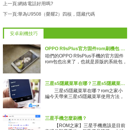
上一頁:
網絡電話好用嗎?
下一頁:
華為U9508（榮耀2）四核，隱藏代碼
安卓刷機技巧
OPPO R9sPlus官方固件rom刷機包 OPPO R9sPlus系統包_升級包
咱們的OPPO R9sPlus手機的官方固件
rom包也出來了，也就是原版的系統包，
有沒有需要的呢，之前在論壇裡也是看
到有機友在迫不及待想下載官方的rom
包，不過官方一直也
三星s5隱藏菜單在哪？三星s5隱藏菜單使用方法
三星s5隱藏菜單在哪？rom之家小
編今天帶來三星s5隱藏菜單使用方法，
相信很多朋友都不知道galaxy s5還有一
個隱藏菜單吧，該如何將其顯示出來
呢？
三星手機怎麼刷機？
【ROM之家】三星手機應該是目前