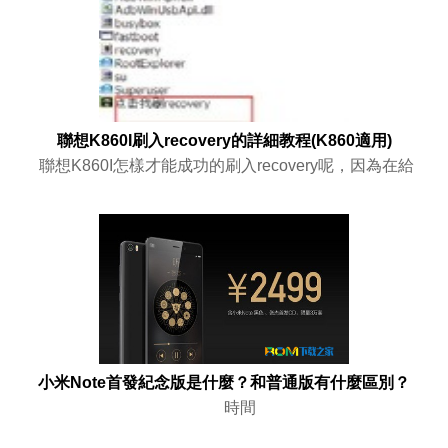
聯想K860I刷入recovery的詳細教程(K860適用)
聯想K860I怎樣才能成功的刷入recovery呢，因為在給
小米Note首發紀念版是什麼？和普通版有什麼區別？
時間