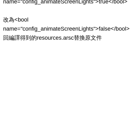
name="config_animateScreenLights">true</bool>
改為<bool
name="config_animateScreenLights">false</bool>
回編譯得到的resources.arsc替換原文件