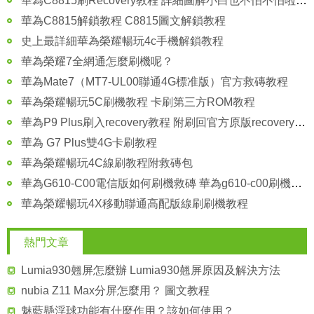
華為C8815刷Recovery教程 詳細圖解小白也不怕不怕啦 刷機必備
華為C8815解鎖教程 C8815圖文解鎖教程
史上最詳細華為榮耀暢玩4c手機解鎖教程
華為榮耀7全網通怎麼刷機呢？
華為Mate7（MT7-UL00聯通4G標准版）官方救磚教程
華為榮耀暢玩5C刷機教程 卡刷第三方ROM教程
華為P9 Plus刷入recovery教程 附刷回官方原版recovery方法圖解
華為 G7 Plus雙4G卡刷教程
華為榮耀暢玩4C線刷教程附救磚包
華為G610-C00電信版如何刷機救磚 華為g610-c00刷機救磚教程
華為榮耀暢玩4X移動聯通高配版線刷刷機教程
熱門文章
Lumia930翹屏怎麼辦 Lumia930翹屏原因及解決方法
nubia Z11 Max分屏怎麼用？ 圖文教程
魅藍懸浮球功能有什麼作用？該如何使用？