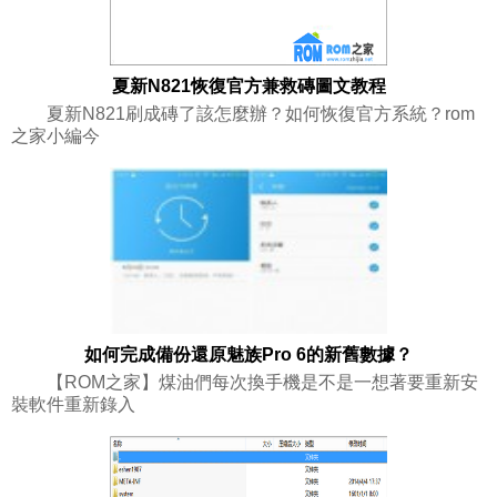
夏新N821恢復官方兼救磚圖文教程
夏新N821刷成磚了該怎麼辦？如何恢復官方系統？rom
之家小編今
如何完成備份還原魅族Pro 6的新舊數據？
【ROM之家】煤油們每次換手機是不是一想著要重新安
裝軟件重新錄入