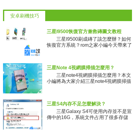
安卓刷機技巧
三星I9500恢復官方兼救磚圖文教程
三星I9500刷成磚了該怎麼辦？如何
恢復官方系統？rom之家小編今天帶來了
三星I9500恢復官方兼救磚詳細圖文教
程，希望對機油們有所幫助。 使用
說明
三星Note 4視網膜掃描怎麼用？
三星note4視網膜掃描怎麼用？本文
小編將為大家介紹三星note4視網膜掃描
功能使用方法，下面就來詳細了解如何
使用。 之前一直有消息稱，三星打
算為旗下終
三星S4內存不足怎麼解決？
三星Galaxy S4可使用內存並不是宣
傳中的16G，系統文件占用了很多存儲
空間，如果再多安裝一些第三方軟件應
用就會面臨三星S4內存不足的問題，這