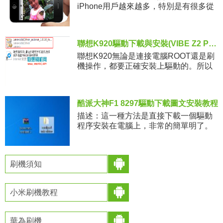
iPhone用戶越來越多，特別是有很多從
其他系統轉來的新用戶，雖然iOS系統以
簡單容易上手著稱，但還
聯想K920驅動下載與安裝(VIBE Z2 PRO)
聯想K920無論是連接電腦ROOT還是刷
機操作，都要正確安裝上驅動的。所以
驅動對於聯想VIBE Z2 PRO來說，可以
算得上是玩機過程中的一件大事了。不
過目前這個手機的驅
酷派大神F1 8297驅動下載圖文安裝教程
描述：這一種方法是直接下載一個驅動
程序安裝在電腦上，非常的簡單明了。
1：這裡下載酷派大神F1驅動：點擊這
裡2：驅動下載下來解壓出來，如下圖，
解壓出來之後有個文件夾3：然後
刷機須知
小米刷機教程
華為刷機