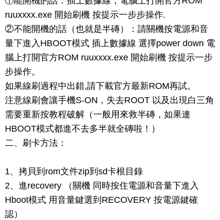
①能開機的話：插上數據線，電腦上打開官方ROM
ruuxxxx.exe 開始刷機 按提示一步步操作.
②不能開機的話（也就是半磚）：請關機按電源和音
量下進入HBOOT模式 插上數據線 選擇power down 電
腦上打開官方ROM ruuxxxx.exe 開始刷機 按提示一步
步操作。
如果線刷過程中出錯,請下載官方最新ROM再試。
注意線刷會讓手機S-ON，失去ROOT 以及出現白三角
需要重新按教程破解（一般用來救半磚，如果連
HBOOT模式都進不去多半就全磚啦！）
二、刷卡方法：
1、拷貝到rom文件zip到sd卡根目錄
2、進recovery （關機 同時按住電源和音量下進入
Hboot模式 用音量鍵選到RECOVERY 按電源鍵確
認）