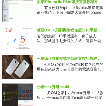
蘋果iPhone 6s Plus連接電腦教程方法教程 步驟詳解！
有果粉對於iphone 6s plus連接電腦
還不熟悉，下面小編為大家介紹iphone
6s plus連接電腦教程，感興趣的小伙伴
們，快來看看吧，希望對大家有幫
魅藍U10卡刷刷機教程 魅藍U10手動刷官方系統包
咱們的魅藍U10手機還有一種升級方
法，那就是手動升級的方式，這個升級
方式也是大家用的比較多的，之前就有
一些機友把官方的rom包下載下來之後不
知道如何操作，所以在這裡整理了
三星On7省電模式開啟設置技巧教程 步驟詳解！
三星On7如何開啟省電模式？現在的
屏幕越來越大，盡管我們的電池容量也
在不斷上漲中，但似乎遠遠滿足不了我
們對於高續
小米max升級miui8
【ROM之家】小米max升級miui8教
程，小米max是伴隨這miui8系統一起發
布的，當然能適配最新的miui8體驗版。