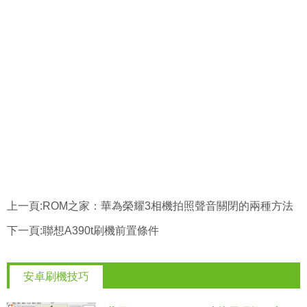
上一頁:
ROM之家：華為榮耀3相機拍照聲音關閉的兩種方法
下一頁:
聯想A390t刷機前置條件
安卓刷機技巧