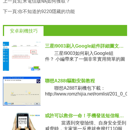
上一頁:
紅米電信版f碼如何獲取？
下一頁:
你不知道的9220隱藏的功能
安卓刷機技巧
三星I9003刷入Google組件詳細圖文教程
三星I9003如何刷入Google組
件？ 小編帶來了一個非常實用簡單的圖
文教程，讓你輕松刷入Google組件。
使用說明： 1.Goo
聯想A288t驅動安裝教程
聯想A288T刷機包下載：
http://www.romzhijia.net/romlist/201_0_
或許可以救你一命！手機發送短信報警技巧
當遇到突發險情、自身安全受到
威脅時，大家第一反應就會撥打110報