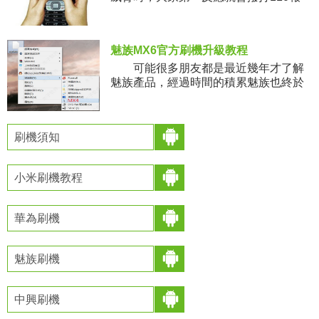
警。而在有些時候不方便撥號報警時，
難免顯得被動。
魅族MX6官方刷機升級教程
可能很多朋友都是最近幾年才了解
魅族產品，經過時間的積累魅族也終於
從小眾品牌慢慢轉變成了大眾機型。最
新產品MX6受到很多用戶追捧，可能剛
接觸的朋友還不了解魅族MX6
刷機須知
小米刷機教程
華為刷機
魅族刷機
中興刷機