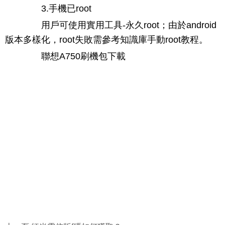
3.手機已root
用戶可使用實用工具-永久root；由於android
版本多樣化，root失敗需參考知識庫手動root教程。
聯想A750刷機包下載