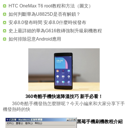
HTC OneMax T6 root教程和方法（圖文）
如何判斷華為U8825D是否有解鎖？
安卓8.0發布時間 安卓8.0什麼時候發布
史上最詳細的華為G616救磚強制升級刷機教程
如何排除惡意Android應用
360奇酷手機快速降溫技巧 新手必看！
360奇酷手機發熱怎麼辦呢？今天小編來和大家分享下手
機發熱時的快
黑莓手機刷機教程介紹