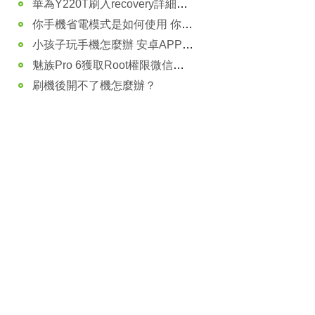
華為Y220T刷入recovery詳細圖文教程
你手機省電模式是如何使用 你真的做對了嗎？
小孩子玩手機怎麼辦 安卓APP啟動限制技巧
魅族Pro 6獲取Root權限微信閃退怎麼辦？
刷機後開不了機怎麼辦？