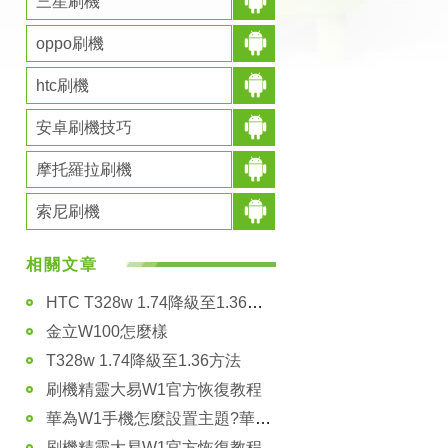
三星刷機
oppo刷機
htc刷機
安卓刷機技巧
摩托羅拉刷機
索尼刷機
相關文章
HTC T328w 1.74降級至1.36詳細方法
金立W100怎麼樣
T328w 1.74降級至1.36方法
刷機精靈大易W1官方恢復教程
華為W1手機怎麼設置主題?華為W1主題設置技巧
刷機精靈大易W1官方恢復教程