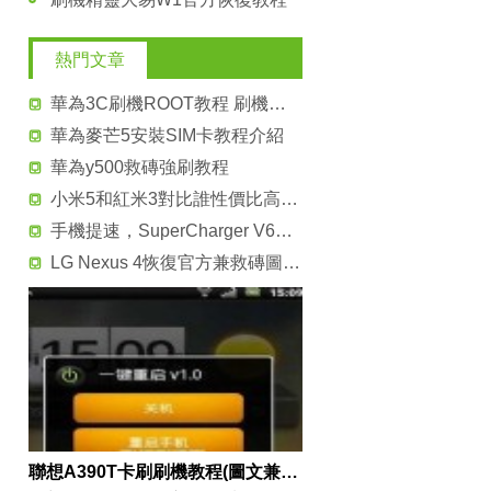
熱門文章
華為3C刷機ROOT教程 刷機必備
華為麥芒5安裝SIM卡教程介紹
華為y500救磚強刷教程
小米5和紅米3對比誰性價比高？小米5對比紅米3評測
手機提速，SuperCharger V6安裝教程
LG Nexus 4恢復官方兼救磚圖文教程
聯想A390T卡刷刷機教程(圖文兼顧)