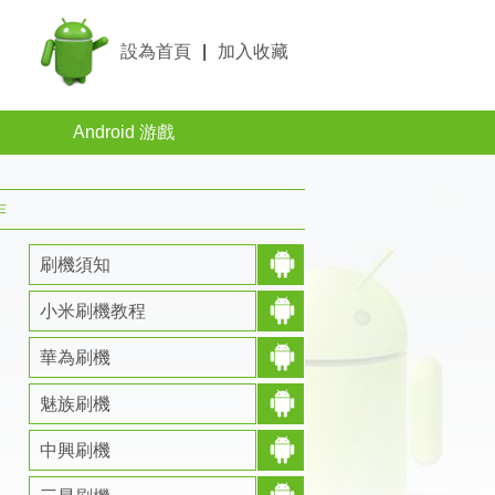
設為首頁
|
加入收藏
Android 游戲
作
刷機須知
小米刷機教程
華為刷機
魅族刷機
中興刷機