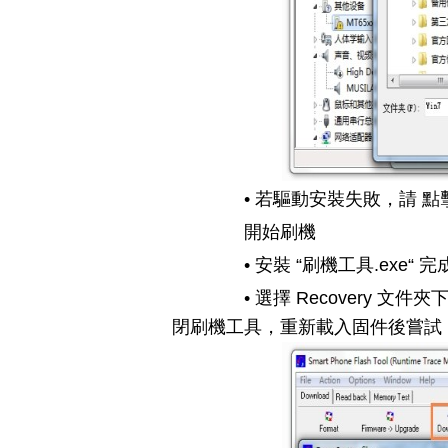
• 若驅動安裝失敗，請 點
開始刷機
• 安裝 “刷機工具.exe“ 完成後
• 選擇 Recovery 文件
閉刷機工具，重新載入固件後嘗試