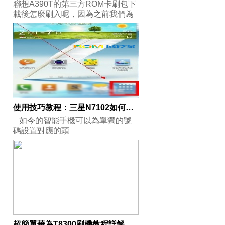
聯想A390T的第三方ROM卡刷包下
載後怎麼刷入呢，因為之前我們為
大家分
使用技巧教程：三星N7102如何設置聯系人頭像？
如今的智能手機可以為單獨的號
碼設置對應的頭
超簡單華為T8300刷機教程詳解 另附刷機包下載