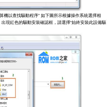
算機以查找驅動程序” 如下圖所示根據操作系統選擇相
！出現紅色的驅動安裝確認框，請選擇“始終安裝此設備驅