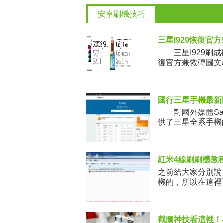
安卓刷機技巧
三星I929恢復官
三星I929刷成
復官方兼救磚圖
國行三星手機最新
對國外媒體Sam
供了三星全系手機
紅米4線刷刷機教
之前給大家分別說
機的，所以在這裡
們的小米手機獨有
截圖神技看這裡！