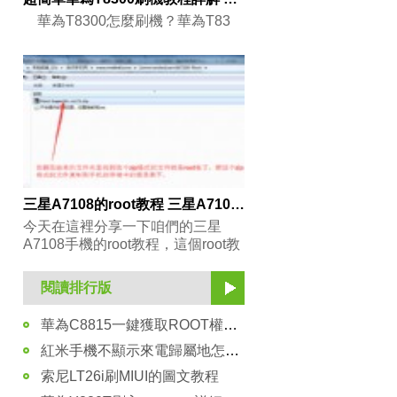
華為T8300怎麼刷機？華為T83
三星A7108的root教程 三星A7108獲取root權限的方法
今天在這裡分享一下咱們的三星
A7108手機的root教程，這個root教
閱讀排行版
華為C8815一鍵獲取ROOT權限圖文教程
紅米手機不顯示來電歸屬地怎麼辦？
索尼LT26i刷MIUI的圖文教程