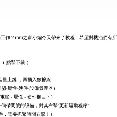
作？rom之家小編今天帶來了教程，希望對機油們有所
（ 點擊下載 ）
音量上鍵 ，再插入數據線
-屬性-硬件-設備管理器）
 - 屬性 - 硬件欄目下）
個帶問號的設備，對其右擊“更新驅動程序”
，需要抓緊時間右擊！）