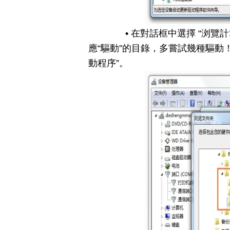
• 在對話框中選擇 “浏覽計
應“驅動”的目錄，多嘗試幾種驅動
動程序”。