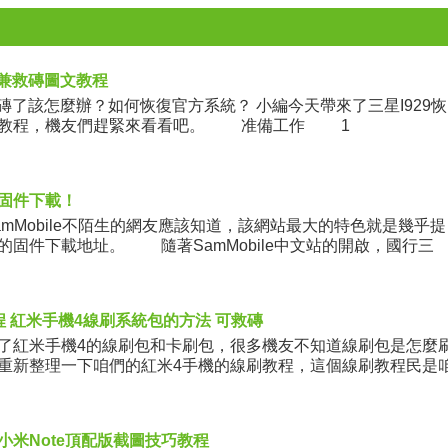
方兼救磚圖文教程
磚了該怎麼辦？如何恢復官方系統？ 小編今天帶來了三星I929恢
文教程，機友們趕緊來看看吧。 准備工作 1
固件下載！
Mobile不陌生的網友應該知道，該網站最大的特色就是幾乎提
的固件下載地址。 隨著SamMobile中文站的開啟，國行三
程 紅米手機4線刷系統包的方法 可救磚
了紅米手機4的線刷包和卡刷包，很多機友不知道線刷包是怎麼
重新整理一下咱們的紅米4手機的線刷教程，這個線刷教程民是
的線刷
小米Note頂配版截圖技巧教程