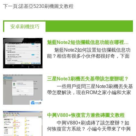
下一頁:
諾基亞5230刷機圖文教程
安卓刷機技巧
魅藍Note2短信攔截信息功能在哪裡設置？小編手把手來教你
魅藍Note2如何設置短信攔截信息功
能？相信有很多小伙伴都很好奇，下面
小編就給大家分享魅藍Note2短信攔截信
息設置技巧教程
三星Note3刷機丟失基帶該怎麼辦呢？
一些用戶提問三星Note3刷機丟失基
帶怎麼解決，現在ROM之家小編和大家
分享一下三星Note3基帶丟失的詳細解決
教程。手機刷錯基帶或者別的原因導致
基帶丟失，關於設
中興V880+恢復官方兼救磚圖文教程
中興V880+刷成磚了該怎麼辦？如
何恢復官方系統？ 小編今天帶來了中興
V880+恢復官方兼救磚圖文教程，機友