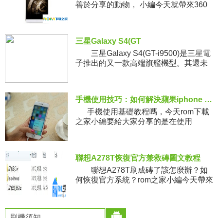
善於分享的動物， 小編今天就帶來360
手機Q5 Plus截圖圖文教程，一起來看
看。 360手機q5plu
三星Galaxy S4(GT
三星Galaxy S4(GT-i9500)是三星電
子推出的又一款高端旗艦機型。其還未
上市時，就有很多消費者對i9500充滿期
待。憑借其強大的硬件配置，i9500
手機使用技巧：如何解決蘋果iphone 6S Plus信號差問題？
手機使用基礎教程嗎，今天rom下載
之家小編要給大家分享的是在使用
iphone過程中，總可能會遇到信號差的
問題，那麼有什麼辦法能解決嗎？欲知
詳情，請往下
聯想A278T恢復官方兼救磚圖文教程
聯想A278T刷成磚了該怎麼辦？如
何恢復官方系統？rom之家小編今天帶來
了聯想A278T恢復官方兼救磚詳細圖文
教程，希望對機油們有所幫助。 准
備工作
刷機須知