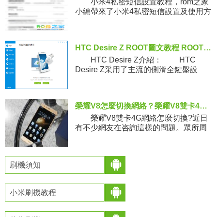
小米4私密短信設置教程，rom之家
小編帶來了小米4私密短信設置及使用方
法，“私密短信”功能是什麼？怎麼設置
呢？如果你不會使用的話就請參考下本
文的操作步驟。
HTC Desire Z ROOT圖文教程 ROOT工具下載
HTC Desire Z介紹： HTC
Desire Z采用了主流的側滑全鍵盤設
計，同時金屬材質機身在使用過程中給
人感覺質感十足，整體外形有著不錯的
時
榮耀V8怎麼切換網絡？榮耀V8雙卡4G網絡切換方法
榮耀V8雙卡4G網絡怎麼切換?近日
有不少網友在咨詢這樣的問題。眾所周
知，榮耀V8雖然是雙卡雙待，但只有一
個卡槽可以支持4G/3G/2G網絡，另一個
卡槽僅支持2G網
刷機須知
小米刷機教程