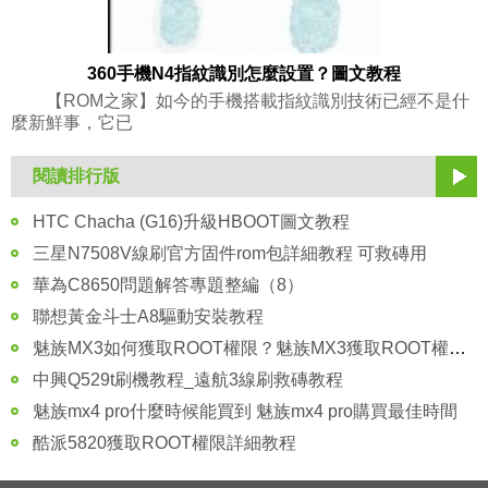
360手機N4指紋識別怎麼設置？圖文教程
【ROM之家】如今的手機搭載指紋識別技術已經不是什
麼新鮮事，它已
閱讀排行版
HTC Chacha (G16)升級HBOOT圖文教程
三星N7508V線刷官方固件rom包詳細教程 可救磚用
華為C8650問題解答專題整編（8）
聯想黃金斗士A8驅動安裝教程
魅族MX3如何獲取ROOT權限？魅族MX3獲取ROOT權限教程
中興Q529t刷機教程_遠航3線刷救磚教程
魅族mx4 pro什麼時候能買到 魅族mx4 pro購買最佳時間
酷派5820獲取ROOT權限詳細教程