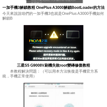
一加手機3解鎖教程 OnePlus A3000解鎖BootLoader的方法
今天來說說咱們的一加手機3也就是OnePlus A3000手機如何
解鎖B
三星S5 G9008V刷機失敗root變磚修復教程
本教程解決問題：（可以用本方法恢復是手機官方系
統，手機正常使用）