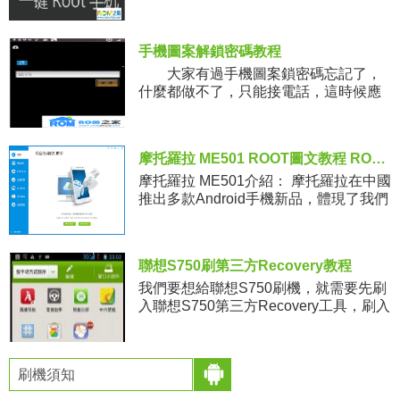
一個性價比相當高的機型，可是，剛買
的小米3手機裡面安裝了很多的預裝程
序，直接刪除的時候需要破解手
手機圖案解鎖密碼教程
大家有過手機圖案鎖密碼忘記了，
什麼都做不了，只能接電話，這時候應
該怎麼做才能進入手機界面呢？ 小
米刷機包下載：ht
摩托羅拉 ME501 ROOT圖文教程 ROOT工具下載
摩托羅拉 ME501介紹： 摩托羅拉在中國
推出多款Android手機新品，體現了我們
一直以來致力於以更便捷的方式滿足移
動用戶的更多需求的承諾。內置MO
聯想S750刷第三方Recovery教程
我們要想給聯想S750刷機，就需要先刷
入聯想S750第三方Recovery工具，刷入
之後我們才能通過Recovery來刷ZIP格
式的聯想S750刷機包。下面一起來看看
re
刷機須知