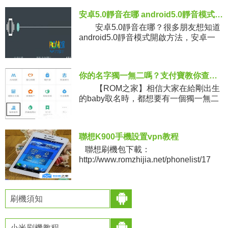
有的手機裡都是比較
安卓5.0靜音在哪 android5.0靜音模式開啟方法
安卓5.0靜音在哪？很多朋友想知道
android5.0靜音模式開啟方法，安卓一
直以來都可以一鍵靜音的，那麼安卓5.0
該去哪裡設置呢？讓我們通過下文來了
解詳細內容。
你的名字獨一無二嗎？支付寶教你查重名
【ROM之家】相信大家在給剛出生
的baby取名時，都想要有一個獨一無二
的名字，那要怎麼查詢呢？相信大家都
有支付寶APP了，它不僅可以轉賬，付
款，還能查重名。今天小
聯想K900手機設置vpn教程
聯想刷機包下載：
http://www.romzhijia.net/phonelist/17
原料 HTC手機一部
刷機須知
小米刷機教程