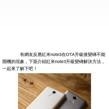
有網友反應紅米note3在OTA升級後變磚不能
開機的現象，下面介紹紅米note3升級變磚解決方法，
一起來了解下吧！