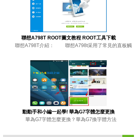
聯想A798T ROOT圖文教程 ROOT工具下載
聯想A798T介紹： 聯想A798t采用了常見的直板觸
動動手和小編一起學! 華為G7字體怎麼更換
華為G7字體怎麼更換？華為G7換字體方法