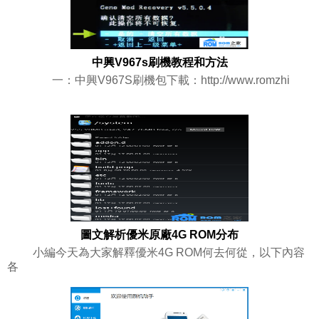
中興V967s刷機教程和方法
一：中興V967S刷機包下載：http://www.romzhi
圖文解析優米原廠4G ROM分布
小編今天為大家解釋優米4G ROM何去何從，以下內容
各