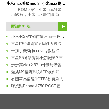
小米max升級miui8_小米max刷miui8體驗版教程
【ROM之家】小米max升級
miui8教程，小米max是伴隨這m
閱讀排行版
小米4C內存如何清理 新手必看！
三星I759線刷官方固件系統包的教程
一加手機3刷recovery教程 OnePlus A3000第三方recovery下載
三星S5通話聲音小怎麼辦？三星S5通話聲音小解決方法
步步高vivo X5Pro什麼時候發布？售價多少錢？
魅族M9精簡系統APP軟件詳細列表
有關華為榮耀NOTE8如何刷入recovery的詳細教程
聯想樂Phone A750 ROOT圖文教程 ROOT工具下載