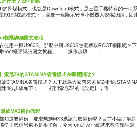
模式是什麼？如何開啟
0的挖煤模式，也就是Download模式，是三星手機特有的一種
星I9190在該模式下，圖像一般顯示安卓小機器人挖煤狀態，因
oot權限詳細圖文教程
用中興U960S。那麼中興U960S怎麼獲取ROOT權限呢？下
S獲取root權限詳細圖文教程。 操作步驟 1.
索尼Z4的STAMINA省電模式在哪裡開啟？
STAMINA省電模式？以下就為大家帶來索尼Z4開啟STAMIN
體開啟步驟如下： 打開索尼Z4的【設定】，選
 魅族MX3備份教程
知道要備份，那麼魅族MX3應該怎麼備份呢？目前小編了解到
備份手機信息還不是很了解，今天rom之家小編就來教你幾種魅