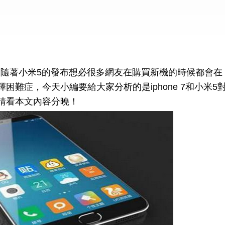
測！隨著小米5的發布想必很多網友在購買新機的時候都會在
難症，今天小編要給大家分析的是iphone 7和小米5
請看本文內容分曉！