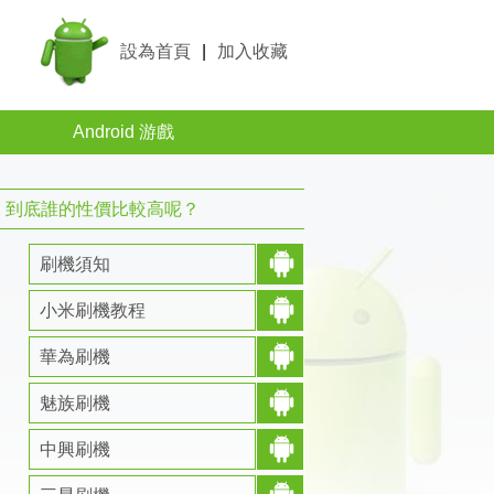
設為首頁
|
加入收藏
Android 游戲
5評測：到底誰的性價比較高呢？
刷機須知
小米刷機教程
華為刷機
魅族刷機
中興刷機