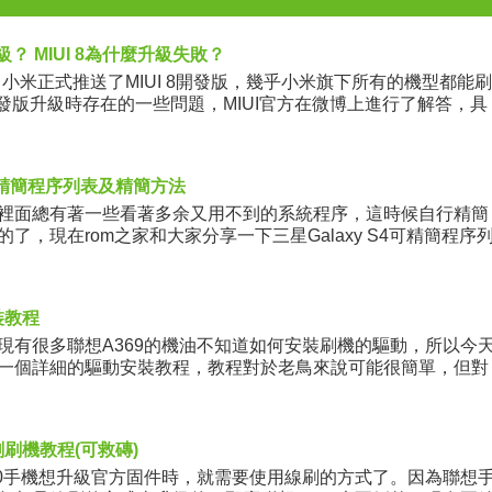
升級？ MIUI 8為什麼升級失敗？
米正式推送了MIUI 8開發版，幾乎小米旗下所有的機型都能刷
8開發版升級時存在的一些問題，MIUI官方在微博上進行了解答，具
4可精簡程序列表及精簡方法
面總有著一些看著多余又用不到的系統程序，這時候自行精簡
了，現在rom之家和大家分享一下三星Galaxy S4可精簡程序
裝教程
現有很多聯想A369的機油不知道如何安裝刷機的驅動，所以今
一個詳細的驅動安裝教程，教程對於老鳥來說可能很簡單，但對
慢琢磨
刷刷機教程(可救磚)
00手機想升級官方固件時，就需要使用線刷的方式了。因為聯想