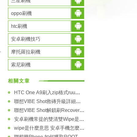
三星刷機
oppo刷機
htc刷機
安卓刷機技巧
摩托羅拉刷機
對
索尼刷機
相關文章
HTC One A9刷入zip格式ruu方法 HTC A9卡刷RUU包教程
聯想VIBE Shot救磚升級詳細教程
聯想VIBE Shot解鎖刷Recovery並ROOT權限教程
安卓刷機常提的雙清雙Wipe是什麼意思？有什麼用？
wipe是什麼意思 安卓手機怎麼wipe
聯想樂Phone 如何獲取ROOT權限