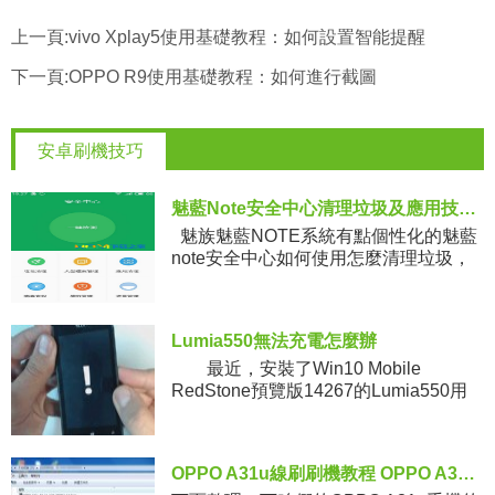
上一頁:
vivo Xplay5使用基礎教程：如何設置智能提醒
下一頁:
OPPO R9使用基礎教程：如何進行截圖
安卓刷機技巧
魅藍Note安全中心清理垃圾及應用技巧小知識
魅族魅藍NOTE系統有點個性化的魅藍
note安全中心如何使用怎麼清理垃圾，
應用及殺毒現在簡單介紹一下 工具/原
料：魅藍NOTE （魅族手機
Lumia550無法充電怎麼辦
最近，安裝了Win10 Mobile
RedStone預覽版14267的Lumia550用
戶可謂是十分無語，因為他們發現他們
的手機充不了電。之前，有人說用“拆換
OPPO A31u線刷刷機教程 OPPO A31u線刷救磚包下載