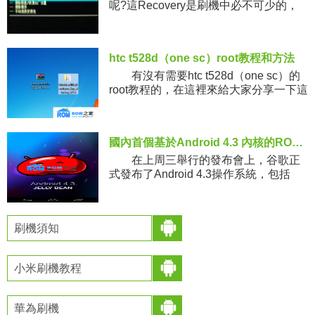
呢?這Recovery是刷機中必不可少的，
很多新手用戶對於這個都是不清楚的，
接下來就一起來看看這相關介紹。
htc t528d（one sc）root教程和方法
有沒有需要htc t528d（one sc）的
root教程的，在這裡來給大家分享一下這
個手機的詳細的root教程吧，這個root采
用的是線刷的方式來獲取root
國內首個基於Android 4.3 內核的ROM刷機包來了
在上周三舉行的發布會上，谷歌正
式發布了Android 4.3操作系統，包括
Nexus 4、Nexus 7以及Nexus 10在內的
親兒子們已經在這幾天內陸續收到
刷機須知
小米刷機教程
華為刷機