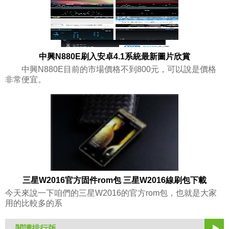
中興N880E刷入安卓4.1系統最新圖片欣賞
中興N880E目前的市場價格不到800元，可以說是價格
非常便宜。
三星W2016官方固件rom包 三星W2016線刷包下載
今天來說一下咱們的三星W2016的官方rom包，也就是大家
用的比較多的系
閱讀排行版