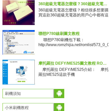
【小米手機預約方法】
360超級充電器怎麼樣？360超級充電器評測
360超級充電器怎麼樣？相信很多想要購
買這款360超級充電器的用戶心中都有這
樣一個疑問，從表面上看上去360超級充
電器只是像一個充電分流器而已，其實
並不是這樣，下面就
聯想P780線刷圖文教程
聯想P780刷機包下載：
http://www.romzhijia.net/romlist/573_
摩托羅拉 DEFY/ME525圖文教程 ROOT工具下載
摩托羅拉 DEFY/ME525介紹： 摩托
羅拉ME525這款手機
刷機須知
小米刷機教程