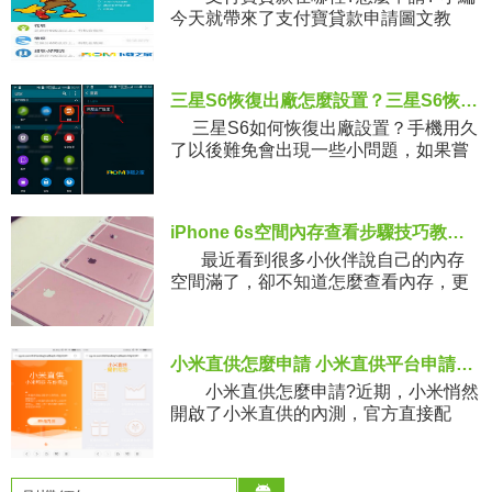
今天就帶來了支付寶貸款申請圖文教
程，一起來看看。 支付寶貸款怎麼
申請? 方式一：借呗貸款
三星S6恢復出廠怎麼設置？三星S6恢復出廠設置技巧教程
三星S6如何恢復出廠設置？手機用久
了以後難免會出現一些小問題，如果嘗
試多種方法都不能解決的話，大家可以
考慮恢復出廠設置，今天小
iPhone 6s空間內存查看步驟技巧教程 新手必看！
最近看到很多小伙伴說自己的內存
空間滿了，卻不知道怎麼查看內存，更
別提如何清理了，那麼該怎麼操作呢？
別著急，下面小
小米直供怎麼申請 小米直供平台申請詳細圖文教程
小米直供怎麼申請?近期，小米悄然
開啟了小米直供的內測，官方直接配
貨，任何人都能申請以官方推銷員的身
份賣手機。可見小米意在發動群眾的力
量，尤其是米粉這一群體，逐步滲