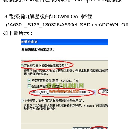
3.選擇指向解壓後的\DOWNLOAD路徑
（\A630e_S123_130326\A630eUSBDriver\DOWNL
如下圖所示：