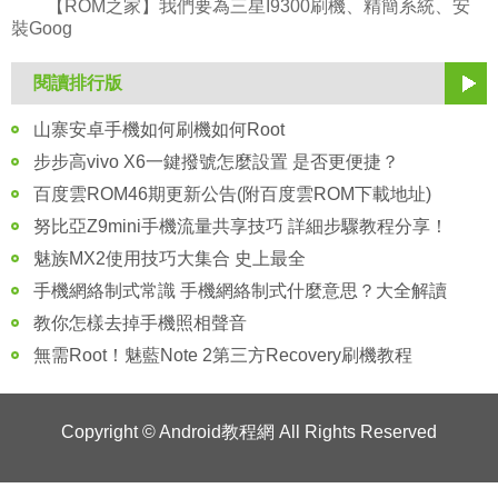
【ROM之家】我們要為三星I9300刷機、精簡系統、安
裝Goog
閱讀排行版
山寨安卓手機如何刷機如何Root
步步高vivo X6一鍵撥號怎麼設置 是否更便捷？
百度雲ROM46期更新公告(附百度雲ROM下載地址)
努比亞Z9mini手機流量共享技巧 詳細步驟教程分享！
魅族MX2使用技巧大集合 史上最全
手機網絡制式常識 手機網絡制式什麼意思？大全解讀
教你怎樣去掉手機照相聲音
無需Root！魅藍Note 2第三方Recovery刷機教程
Copyright ©
Android教程網
All Rights Reserved