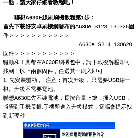
一點，請大家仔細看教程吧！
聯想A630E線刷刷機教程第1步：
首先下載好安卓刷機網發布的
A630e_S123_130326固
件＞＞＞＞＞＞＞＞＞＞＞
A630e_S214_130620
固件＞＞＞＞＞＞＞＞＞＞＞
驅動和工具都在A630E刷機包中，請下載後解壓即可
找到！以上兩個固件，任選其一刷入即可
1. 先安裝驅動， 注意：首次升級， 只需要USB線一
根。升級不需要電池。
聯想A630E先不裝電池，長按音量上鍵，插入USB，
感覺到手機長振,手機即進入升級模式，電腦會提示找
到新硬件，