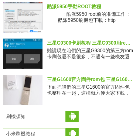
酷派5950手動ROOT教程
一：酷派5950 root前的准備工作：
酷派5950刷機包下載：http
三星G9300卡刷教程 三星G9300用recovery刷第三方rom包
雖說現在咱們的三星G9300的第三方rom
卡刷包還不是很多，不過有一些機友還
是找到了部分第三方包，可是下載下來
之後不知道怎麼刷，因此下面整理了一
下詳細的三星G9300用r
三星G1600官方固件rom包 三星G1600線刷包下載
下面把咱們的三星G1600的官方固件包
也整理在一起，這樣就方便大家下載，
因為後面看到有一些機友在找官方的包
的時候不好找 ，並且國外的網盤也不好
下載，在這時整理一下大家就可
刷機須知
小米刷機教程