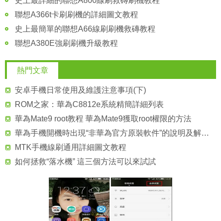
史上最詳細的聯想A800線刷救磚刷機教程
聯想A366t卡刷刷機的詳細圖文教程
史上最簡單的聯想A66線刷刷機救磚教程
聯想A380E強刷刷機升級教程
熱門文章
安卓手機日常使用及維護注意事項(下)
ROM之家：華為C8812e系統精簡詳細列表
華為Mate9 root教程 華為Mate9獲取root權限的方法
華為手機開機時出現“非華為官方原裝軟件”的說明及解決辦法
MTK手機線刷通用詳細圖文教程
如何拯救“落水機” 這三個方法可以來試試