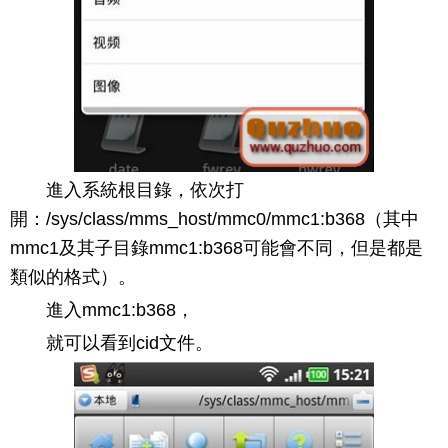
進入系統根目錄，依次打
開：/sys/class/mms_host/mmc0/mmc1:b368（其中
mmc1及其子目錄mmc1:b368可能會不同，但是都是
類似的格式）。
進入mmc1:b368，
就可以看到cid文件。