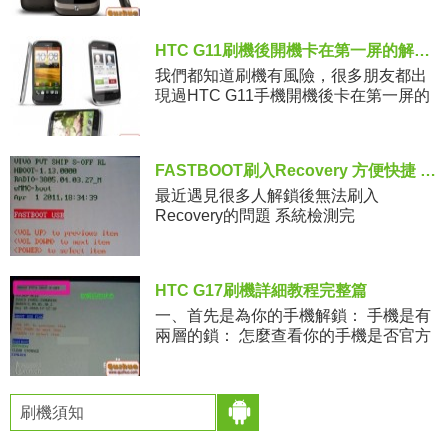
說DIY固件各種好還是原生固件最穩定，
想
HTC G11刷機後開機卡在第一屏的解決方法
我們都知道刷機有風險，很多朋友都出
現過HTC G11手機開機後卡在第一屏的
問題，今天安趣HTC小編就帶來了一篇
如何解決HTC G11刷機後開機卡在第一
屏教程，正被這個問題
FASTBOOT刷入Recovery 方便快捷 簡易操作
最近遇見很多人解鎖後無法刷入
Recovery的問題 系統檢測完
PG32IMG.zip文件後提示yes跟no 選擇
yes開始更新 一會就彈出CID
incorrect&nb
HTC G17刷機詳細教程完整篇
一、首先是為你的手機解鎖： 手機是有
兩層的鎖： 怎麼查看你的手機是否官方
解鎖了和s-off了？手機關機按電源鍵和
音量下鍵進入HBOOT 紅色
刷機須知