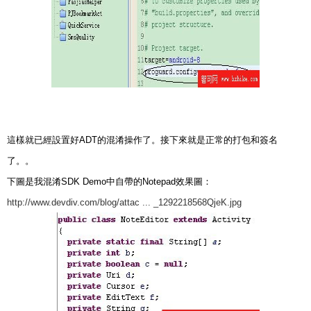
這樣就已經設置好ADT的混淆操作了。接下來就是正常的打包和簽名
了。。
下圖是我混淆SDK Demo中自帶的Notepad效果圖：
http://www.devdiv.com/blog/attac ... _1292218568QjeK.jpg