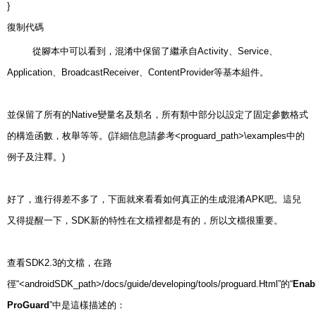
}
復制代碼
從腳本中可以看到，混淆中保留了繼承自Activity、Service、
Application、BroadcastReceiver、ContentProvider等基本組件。
並保留了所有的Native變量名及類名，所有類中部分以設定了固定參數格式
的構造函數，枚舉等等。(詳細信息請參考<proguard_path>\examples中的
例子及注釋。)
好了，進行得差不多了，下面就來看看如何真正的生成混淆APK吧。這兒
又得提醒一下，SDK新的特性在文檔裡都是有的，所以文檔很重要。
查看SDK2.3的文檔，在路
徑“<androidSDK_path>/docs/guide/developing/tools/proguard.Html”的“
Enab
ProGuard
”中是這樣描述的：