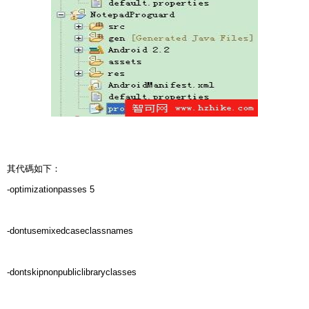
其代碼如下：
-optimizationpasses 5
-dontusemixedcaseclassnames
-dontskipnonpubliclibraryclasses