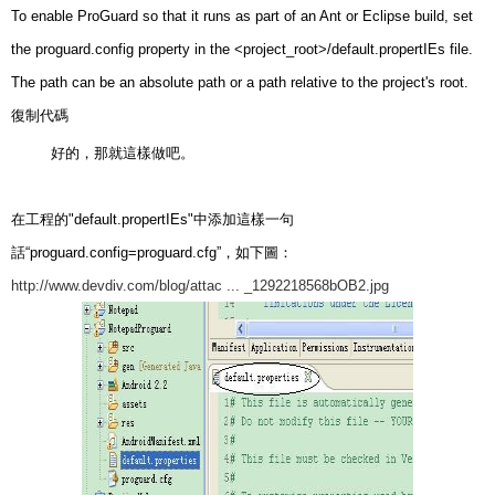
To enable ProGuard so that it runs as part of an Ant or Eclipse build, set
the proguard.config property in the <project_root>/default.propertIEs file.
The path can be an absolute path or a path relative to the project's root.
復制代碼
好的，那就這樣做吧。
在工程的"default.propertIEs"中添加這樣一句
話“proguard.config=proguard.cfg”，如下圖：
http://www.devdiv.com/blog/attac ... _1292218568bOB2.jpg