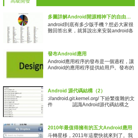
高級開發
多圖詳解Android開源精神下的自由理念
android到底有多少版手機？想必大家很
難回答出來，就算說出來安裝android各
個版本操作系統的手機的數量恐怕你也
很難說清楚類似聯想“樂Phone”、創新工
場“點心
發布Android應用
Android應用程序的發布是一個過程，讓
Android的應用程序提供給用戶。發布的
Android應用程序開發過程的最後階段。
一旦開發和全面測試Android應用程序，
就
Android 源代碼結構（2）
://android.git.kernel.org/ 下紛繁復雜的文
件 認識Android源代碼結構之
前，先來再熟悉一下android的系統架構
吧！android
2010年最值得擁有的五大Android應用
斗轉星移，2011年這麼快就來到了。我